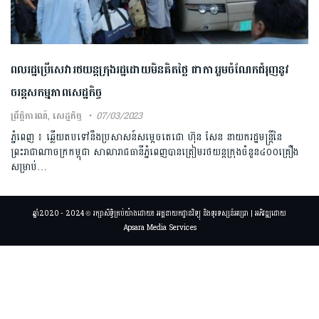
ពលរដ្ឋប្រើសេវារថយន្តក្រុងរដ្ឋដោយមិនគិតថ្លៃ ជាការរួមចំណែកជំរុញនូវ
ចរន្តសកមុ្មភាពសេដ្ឋកិច្ច
ព្រឹត្តិការណ៍
,
សេដ្ឋកិច្ច
07/03/2023
ភ្នំពេញ ៖ ឆ្លើយតបទៅនឹងប្រសាសន៍សម្តេចតេជោ ហ៊ុន សែន នាយករដ្ឋមន្ត្រីនៃ
ព្រះរាជាណាចក្រកម្ពុជា សាលារាជធានីភ្នំពេញបានត្រៀមរថយន្តក្រុងចំនួន៤០០គ្រឿង
សម្រាប់…
ឆ្នាំ2020 - 2024 © រក្សាសិទ្ធិគ្រប់យ៉ាងដោយ៖ អគ្គនាយកដ្ឋានវិទ្យុ និងទូរទស្សន៍អប្សរា | អភិវឌ្ឍដោយ
Apsara Media Services