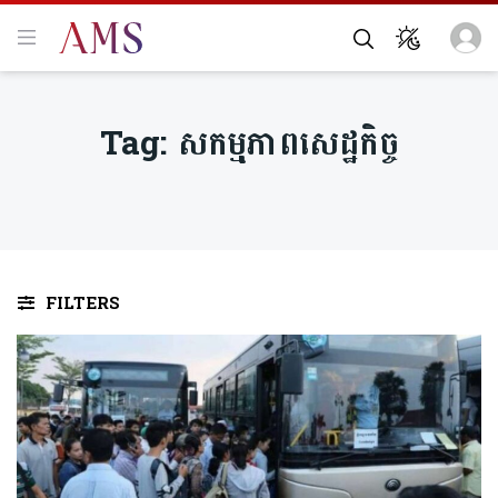
Tag:
សកមុ្មភាពសេដ្ឋកិច្ច
FILTERS