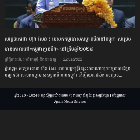
សម្តេចតេជោ ហ៊ុន សែន ៖ បេសកកម្មបោសសម្អាតមីននៅកម្ពុជា សម្រេច
បានគោលដៅ«កម្ពុជាគ្មានមីន» នៅត្រឹមឆ្នាំ២០២៥
ព្រឹត្តិការណ៍
,
អាជីវកម្មថ្មី និងនវានុវត្ត
22/11/2022
ភ្នំពេញ៖ សម្ដេចតេជោ ហ៊ុន សែន នាយករដ្ឋមន្ត្រីនៃព្រះរាជាណាចក្រកម្ពុជាបានថ្លែង
បញ្ជាក់ថា បេសកកម្មបោសសម្អាតមីននៅកម្ពុជា ដើម្បីឈានដល់ការសម្រេច,,,
ឆ្នាំ2020 - 2024 © រក្សាសិទ្ធិគ្រប់យ៉ាងដោយ៖ អគ្គនាយកដ្ឋានវិទ្យុ និងទូរទស្សន៍អប្សរា | អភិវឌ្ឍដោយ
Apsara Media Services