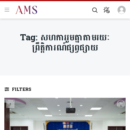
Tag:
សហការរួមគ្នាតាមរយៈ
ព្រឹត្តិការណ៍ផ្សព្វផ្សាយ
FILTERS