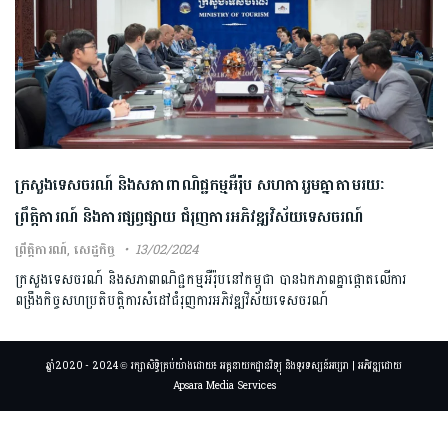
ក្រសួងទេសចរណ៍ និងសភាពាណិជ្ជកម្មអឺរ៉ុប សហការរួមគ្នាតាមរយៈ
ព្រឹត្តិការណ៍ និងការផ្សព្វផ្សាយ ជំរុញការអភិវឌ្ឍវិស័យទេសចរណ៍
ព្រឹត្តិការណ៍
,
សេដ្ឋកិច្ច
13/02/2024
ក្រសួងទេសចរណ៍ និងសភាពាណិជ្ជកម្មអឺរ៉ុបនៅកម្ពុជា បានឯកភាពគ្នាផ្ដោតលើការ
ពង្រឹងកិច្ចសហប្រតិបត្តិការសំដៅជំរុញការអភិវឌ្ឍវិស័យទេសចរណ៍
ឆ្នាំ2020 - 2024 © រក្សាសិទ្ធិគ្រប់យ៉ាងដោយ៖ អគ្គនាយកដ្ឋានវិទ្យុ និងទូរទស្សន៍អប្សរា | អភិវឌ្ឍដោយ
Apsara Media Services