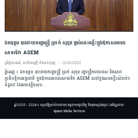
ឯក​ឧត្តម ឧបនាយក​រដ្ឋ​មន្រ្តី​ ប្រាក់ សុខុន ផ្ដល់សារគន្លឹះក្នុងឱកាសអបអរ
សាទរទិវា ASEM
ព្រឹត្តិការណ៍
,
អាជីវកម្មថ្មី និងនវានុវត្ត
11/03/2022
ភ្នំពេញ ៖ ឯកឧត្តម ឧបនាយករដ្ឋមន្រ្តី ប្រាក់ សុខុន រដ្ឋមន្ត្រីការបរទេស និងសហ
ប្រតិបត្តិការអន្តរជាតិ ក្នុងឱកាសអបអរសាទរទិវា ASEM បានថ្លែងសារគន្លឹះសំខាន់ៗ
ចំនួន៨ ដែលមានខ្លឹមសារ…
ឆ្នាំ2020 - 2024 © រក្សាសិទ្ធិគ្រប់យ៉ាងដោយ៖ អគ្គនាយកដ្ឋានវិទ្យុ និងទូរទស្សន៍អប្សរា | អភិវឌ្ឍដោយ
Apsara Media Services