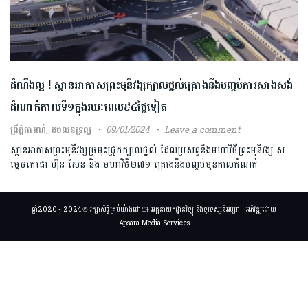
ដំណឹងល្អ ! ស្ពានអាកាសព្រះមុនីវង្សក្បាលថ្នល់គ្រោងនឹងបញ្ចប់ការសាងសង់
ដំណាក់កាលទី១ក្នុងរយៈពេល៩៤ថ្ងៃទៀត
ព្រឹត្តិការណ៍
,
អចលនទ្រព្យ
09/01/2024
Leave a comment
ស្ពានអាកាសព្រះមុនីវង្សច្រមុះជ្រូកក្បាលថ្នល់ ដែលប្រសព្វនឹងមហាវិថីព្រះមុនីវង្ស ស
ម្តេចតេជោ ហ៊ុន សែន និង មហាវិថី២៧១ គ្រោងនឹងបញ្ចប់មុនកាលកំណត់
ឆ្នាំ2020 - 2024 © រក្សាសិទ្ធិគ្រប់យ៉ាងដោយ៖ អគ្គនាយកដ្ឋានវិទ្យុ និងទូរទស្សន៍អប្សរា | អភិវឌ្ឍដោយ
Apsara Media Services