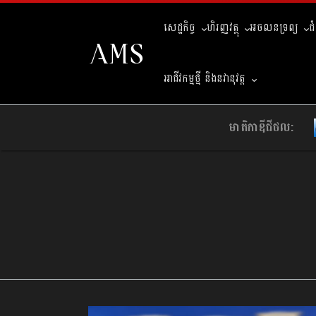
សេដ្ឋកិច្ច
ហិរញ្ញវត្ថុ
អចលនទ្រព្យ
ជ
អាជីវកម្មថ្មី និងនវានុវត្ត
មាតិកាឌីជីថល: