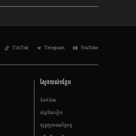
TikTok
Telegram
YouTube
ស្វែងយល់បន្ថែម
ទំនាក់ទំនង
សំនួរនិងចម្លើយ
ផ្សព្វផ្សាយពាណិជ្ជកម្ម