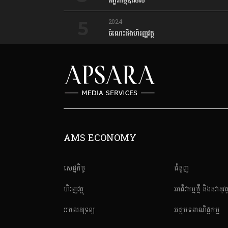
អក្ខរកម្មឌីជីថល
2024
ចំណេះដឹងហិរញ្ញវត្ថុ
AMS ECONOMY
សេដ្ឋកិច្ច
ជំនួញ
ហិរញ្ញវត្ថុ
អាជីវកម្មថ្មី និងនវានុវត្
អចលនទ្រព្យ
អត្ថបទពាណិជ្ជកម្ម