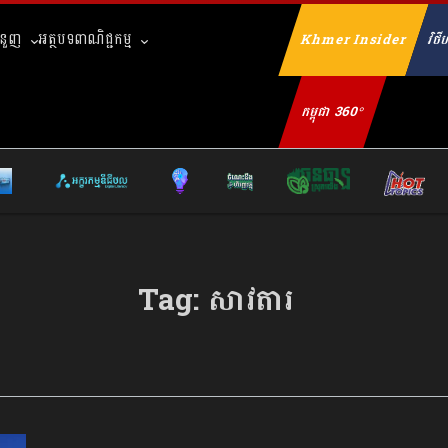
ំនួញ
អត្ថបទពាណិជ្ជកម្ម
Khmer Insider
វិថីហ
Se
កម្ពុជា 360°
Tag:
សាវតារ