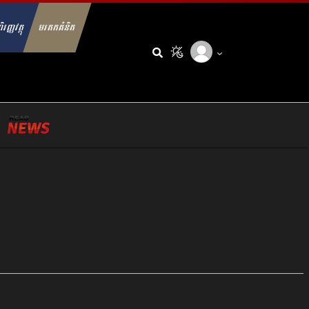
ិរញ្ញវត្ថុ
មរតកគំនិត
arch for: