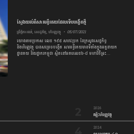
ស្វែងយល់ពីសារមន្ទីរគយដែលទើបបង្កើតថ្មី
ព្រឹត្តិការណ៍
,
សេដ្ឋកិច្ច
,
ហិរញ្ញវត្ថុ
05/07/2021
យោងតាមប្រកាស លេខ ១៩៥ សហវ.ប្រក នៃក្រសួងសេដ្ឋកិច្ច
និងហិរញ្ញវត្ថុ បានសម្រេចបង្កើត សារមន្ទីរគយ​មានទីតាំង​ក្នុង​អគ្គនាយក
ដ្ឋានគយ និងរដ្ឋាករកម្ពុជា ស្ថិតនៅអគារលេខ៦-៨ មហាវិថីព្រះ…
2026
គន្លឹះហិរញ្ញវត្ថុ
2024