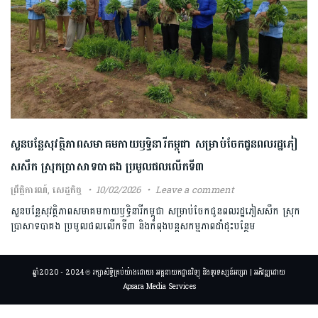
សួនបន្លែសុវត្ថិភាពសមាគមកាយឫទ្ធិនារីកម្ពុជា សម្រាប់​ចែកជូនពលរដ្ឋភៀ
សសឹក ស្រុកប្រាសាទបាគង ប្រមូលផលលើកទី៣
ព្រឹត្តិការណ៍
,
សេដ្ឋកិច្ច
10/02/2026
Leave a comment
សួនបន្លែសុវត្ថិភាពសមាគមកាយឫទ្ធិនារីកម្ពុជា សម្រាប់​ចែកជូនពលរដ្ឋភៀសសឹក ស្រុក
ប្រាសាទបាគង ប្រមូលផលលើកទី៣ និងកំពុងបន្តសកម្មភាពដាំដុះបន្ថែម
ឆ្នាំ2020 - 2024 © រក្សាសិទ្ធិគ្រប់យ៉ាងដោយ៖ អគ្គនាយកដ្ឋានវិទ្យុ និងទូរទស្សន៍អប្សរា | អភិវឌ្ឍដោយ
Apsara Media Services