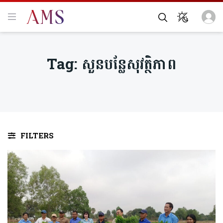
Tag:
សួនបន្លែសុវត្ថិភាព
FILTERS