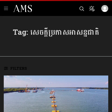
Tag:
សេចក្តីប្រកាសអាសន្នជាតិ
FILTERS