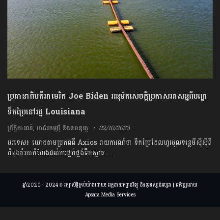
ប្រធានាធិបតីអាមេរិក Joe Biden អនុម័តសេចក្តីប្រកាសអាសន្នពីបញ្ហា
ទឹកប្រៃនៅរដ្ឋ Louisiana
ព្រឹត្តិការណ៍
,
អាជីវកម្មថ្មី និងនវានុវត្ត
02/10/2023
បរទេស៖​ យោងតាមប្រភពពី Axios រាយការណ៍ថា ទឹក​ប្រៃ​ដែល​ហូរចូល​ទន្លេ​មីស៊ីស៊ីពី
កំពុង​គំរាម​កំហែង​ដល់​ការ​ផ្គត់​ផ្គង់​ទឹក​ស្អាត…
ឆ្នាំ2020 - 2024 © រក្សាសិទ្ធិគ្រប់យ៉ាងដោយ៖ អគ្គនាយកដ្ឋានវិទ្យុ និងទូរទស្សន៍អប្សរា | អភិវឌ្ឍដោយ
Apsara Media Services