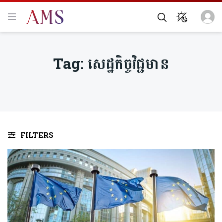
Tag:
សេដ្ឋកិច្ចវិជ្ជមាន
FILTERS