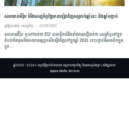
សហភាពអឺរ៉ុប រំពឹងសេដ្ឋកិច្ចវិជ្ជមានឡើងវិញសម្រាប់ឆ្នាំនេះ និងឆ្នាំបន្ទាប់
ព្រឹត្តិការណ៍
,
សេដ្ឋកិច្ច
13/05/2021
សហភាពអ៊ឺរ៉ុប ឬហៅកាត់ថា EU បានធ្វើការរំពឹងទាំងភាពជឿជាក់ថា សេដ្ឋកិច្ចនៅក្នុង
តំបន់ទាំងមូលនឹងមានភាពល្អប្រសើរឡើងវិញនៅក្នុងឆ្នាំ 2021 នេះបន្ទាប់ពីសមាជិកក្នុង
ប្លុក…
ឆ្នាំ2020 - 2024 © រក្សាសិទ្ធិគ្រប់យ៉ាងដោយ៖ អគ្គនាយកដ្ឋានវិទ្យុ និងទូរទស្សន៍អប្សរា | អភិវឌ្ឍដោយ
Apsara Media Services