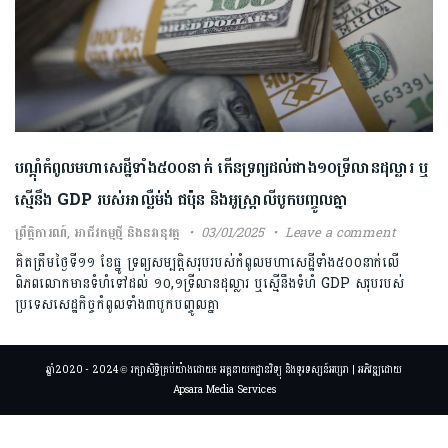
បណ្តុំកំពូលមហាសេដ្ឋីទាំង៥០០នាក់ កើនទ្រព្យដល់ជាង១០ទ្រីលានដុល្លារ ឬ
ស្មើនឹង GDP របស់អាល្លឺម់ង់ ជប៉ុន និងអូស្ត្រាលីបូកបញ្ចូលគ្នា
ព្រឹត្តិការណ៍
,
អាជីវកម្មថ្មី និងនវានុវត្ត
03/01/2025
Leave a comment
គិតត្រឹមថ្ងៃទី១១ ខែធ្នូ ទ្រព្យសម្បត្តិសរុបរបស់កំពូលមហាសេដ្ឋីទាំង៥០០នាក់លើ
ពិភពលោកមានទំហំទៅដល់ ១០,១ទ្រីលានដុល្លារ ឬស្មើនឹងទំហំ GDP សរុបរបស់
ប្រទេសសេដ្ឋកិច្ចកំពូលទាំង៣បូកបញ្ចូលគ្នា
ឆ្នាំ2020 - 2024 © រក្សាសិទ្ធិគ្រប់យ៉ាងដោយ៖ អគ្គនាយកដ្ឋានវិទ្យុ និងទូរទស្សន៍អប្សរា | អភិវឌ្ឍដោយ
Apsara Media Services