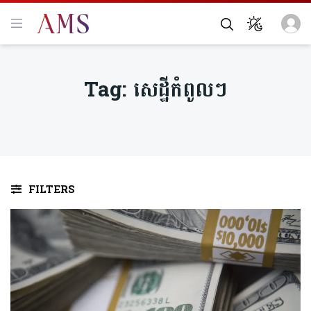
Tag:
សេដ្ឋីកំពូលៗ
FILTERS