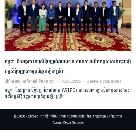
កម្ពុជា និងអង្គការកម្មសិទ្ធិបញ្ញាពិភពលោក សហការលើកកម្ពស់សេវាចុះបញ្ជី
កម្មសិទ្ធិបញ្ញាតាមប្រព័ន្ធអេឡិចត្រូនិក
ព្រឹត្តិការណ៍
,
អាជីវកម្មថ្មី និងនវានុវត្ត
06/05/2025
Leave a comment
កម្ពុជា និងអង្គការសិទ្ធិបញ្ញាពិភពលោក (WIPO) បានសហការគ្នាលើកកម្ពស់សេវាចុះ
បញ្ជីកម្មសិទ្ធិបញ្ញាតាមប្រព័ន្ធអេឡិចត្រូនិក
ឆ្នាំ2020 - 2024 © រក្សាសិទ្ធិគ្រប់យ៉ាងដោយ៖ អគ្គនាយកដ្ឋានវិទ្យុ និងទូរទស្សន៍អប្សរា | អភិវឌ្ឍដោយ
Apsara Media Services