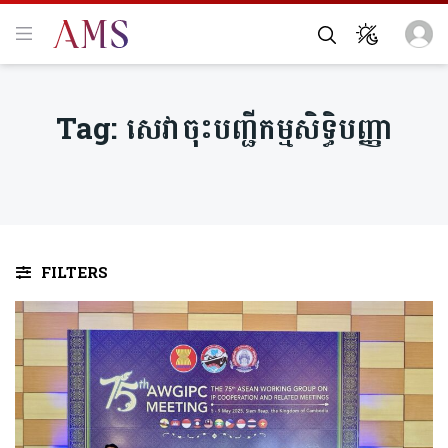
Tag:
សេវាចុះបញ្ជីកម្មសិទ្ធិបញ្ញា
FILTERS