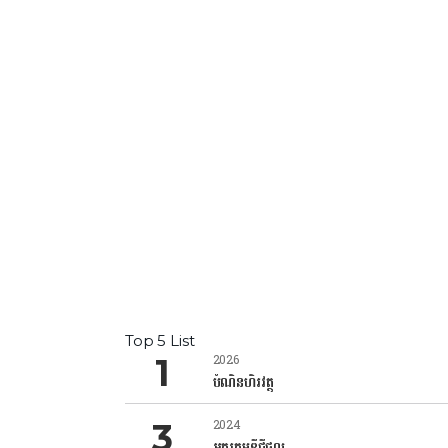
Top 5 List
2026
បំណិនហិរវត្ថុ
2024
អក្ខរកម្មឌីជីថល