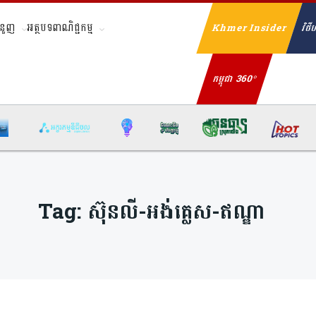
ំនួញ
អត្ថបទពាណិជ្ជកម្ម
Khmer Insider
វិថីហ
Se
កម្ពុជា 360°
Tag:
ស៊ុនលី-អង់គ្លេស-ឥណ្ឌា