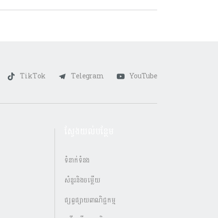
TikTok
Telegram
YouTube
ស្វែងយល់បន្ថែម
ទំនាក់ទំនង
សំនួរនិងចម្លើយ
ផ្សព្វផ្សាយពាណិជ្ជកម្ម