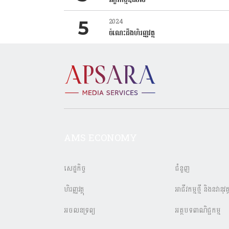
2024
ចំណេះដឹងហិរញ្ញវត្ថុ
AMS ECONOMY
សេដ្ឋកិច្ច
ជំនួញ
ហិរញ្ញវត្ថុ
អាជីវកម្មថ្មី និងនវានុវត្
អចលនទ្រព្យ
អត្ថបទពាណិជ្ជកម្ម