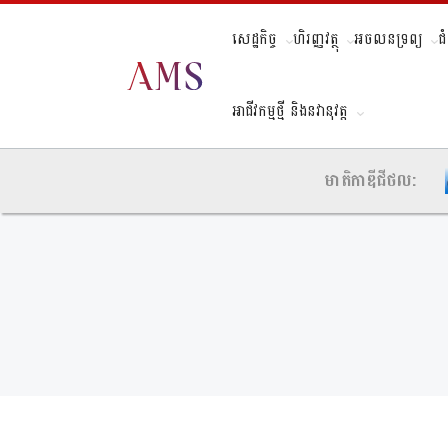
សេដ្ឋកិច្ច
ហិរញ្ញវត្ថុ
អចលនទ្រព្យ
ជ
អាជីវកម្មថ្មី និងនវានុវត្ត
មាតិកាឌីជីថល: