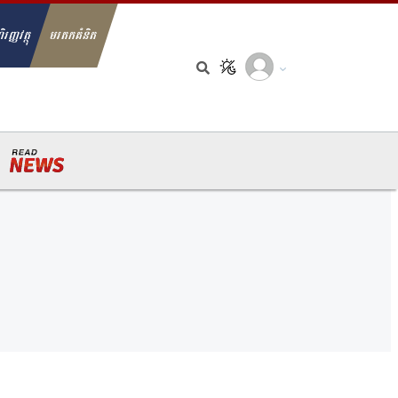
ិរញ្ញវត្ថុ
មរតកគំនិត
arch for: