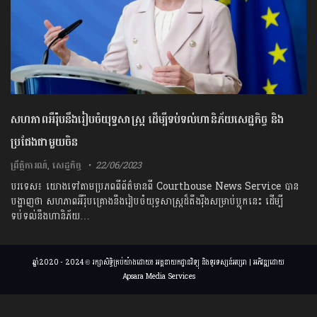
សហភាពអឺរ៉ុបនឹងរៀបចំយុទ្ធសាស្ត្រ ដើម្បីទប់ទល់ហានិភ័យសេដ្ឋកិច្ច​ និង
ប្រជែងជាមួយចិន
ព្រឹត្តិការណ៍
,
សេដ្ឋកិច្ច
22/06/2023
បរទេស៖ យោងទៅតាមប្រភពពីព័ត៌មានពី Courthouse News Service បាន
បង្ហាញថា សហភាពអឺរ៉ុបគ្រោងនឹងរៀបចំយុទ្ធសាស្ត្រដ៏តឹងរ៉ឹងសម្រាប់ប្លុកនេះ ដើម្បី
ទប់ទល់នឹងហានិភ័យ…
ឆ្នាំ2020 - 2024 © រក្សាសិទ្ធិគ្រប់យ៉ាងដោយ៖ អគ្គនាយកដ្ឋានវិទ្យុ និងទូរទស្សន៍អប្សរា | អភិវឌ្ឍដោយ
Apsara Media Services