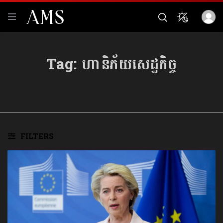
Tag:
ហានិភ័យសេដ្ឋកិច្ច
FILTERS