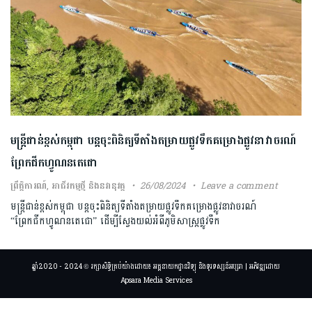
មន្ត្រីជាន់ខ្ពស់កម្ពុជា បន្តចុះពិនិត្យទីតាំងតម្រាយផ្លូវទឹកគម្រោងផ្លូវនាវាចរណ៍
ព្រែកជីកហ្វូណនតេជោ
ព្រឹត្តិការណ៍
,
អាជីវកម្មថ្មី និងនវានុវត្ត
26/08/2024
Leave a comment
មន្ត្រីជាន់ខ្ពស់កម្ពុជា បន្តចុះពិនិត្យទីតាំងតម្រាយផ្លូវទឹកគម្រោងផ្លូវនាវាចរណ៍
“ព្រែកជីកហ្វូណនតេជោ” ដើម្បីស្វែងយល់អំពីភូមិសាស្ត្រផ្លូវទឹក
ឆ្នាំ2020 - 2024 © រក្សាសិទ្ធិគ្រប់យ៉ាងដោយ៖ អគ្គនាយកដ្ឋានវិទ្យុ និងទូរទស្សន៍អប្សរា | អភិវឌ្ឍដោយ
Apsara Media Services