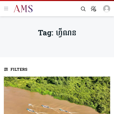
Tag:
ហ្វីណន
FILTERS