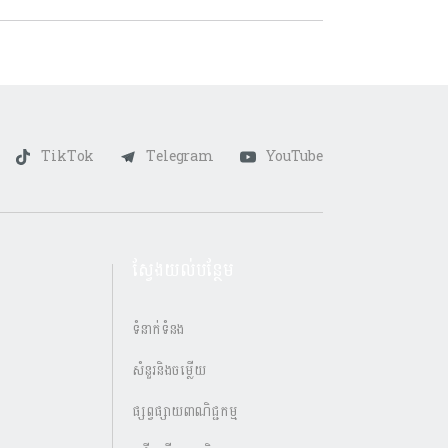
TikTok
Telegram
YouTube
ស្វែងយល់បន្ថែម
ទំនាក់ទំនង
សំនួរនិងចម្លើយ
ផ្សព្វផ្សាយពាណិជ្ជកម្ម