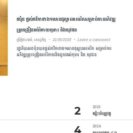
ជប៉ុន ផ្តល់ថវិកាជាង១លានដុល្លារអាមេរិកសម្រាប់ការអភិវឌ្ឍ
គ្រូបង្រៀនអប់រំកាយកុមារ និងយុវជន
ព្រឹត្តិការណ៍
,
សេដ្ឋកិច្ច
21/05/2025
Leave a comment
រដ្ឋាភិបាលជប៉ុនបានផ្តល់ថវិកាជាង១លានដុល្លារអាមេរិក សម្រាប់ការ
អភិវឌ្ឍគ្រូបង្រៀនអប់រំកាយនិងជួយដល់កុមារ និង យុវជន
2026
គន្លឹះហិរញ្ញវត្ថុ
2024
ឧស្សាហកម្ម ៤.០