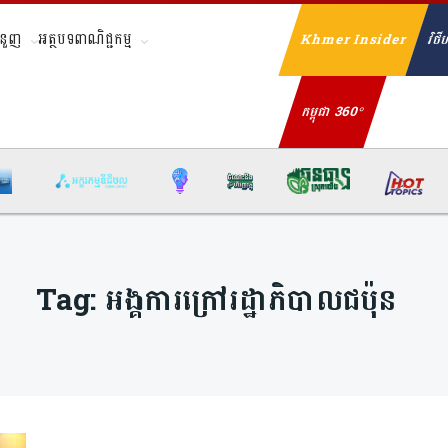
ំនួញ
អត្ថបទពាណិជ្ជកម្ម
Khmer Insider
វិថីហ
Se
កម្ពុជា 360°
Tag:
អង្គការក្រៅរដ្ឋាភិបាលជប៉ុន