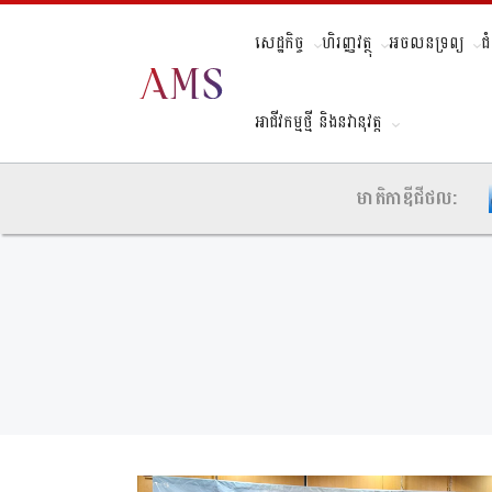
សេដ្ឋកិច្ច
ហិរញ្ញវត្ថុ
អចលនទ្រព្យ
ជ
អាជីវកម្មថ្មី និងនវានុវត្ត
មាតិកាឌីជីថល: