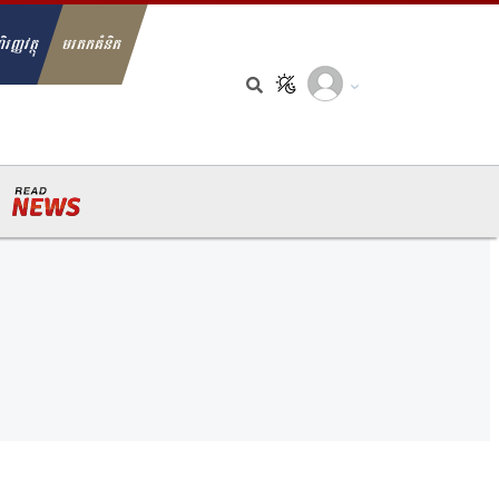
ិរញ្ញវត្ថុ
មរតកគំនិត
arch for: