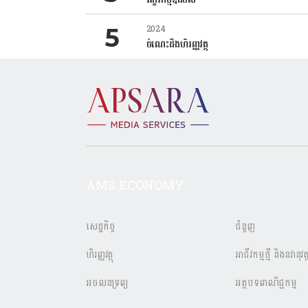
2024
ចំណេះដឹងហិរញ្ញវត្ថុ
AMS ECONOMY
សេដ្ឋកិច្ច
ជំនួញ
ហិរញ្ញវត្ថុ
អាជីវកម្មថ្មី និងនវានុវត្
អចលនទ្រព្យ
អត្ថបទពាណិជ្ជកម្ម