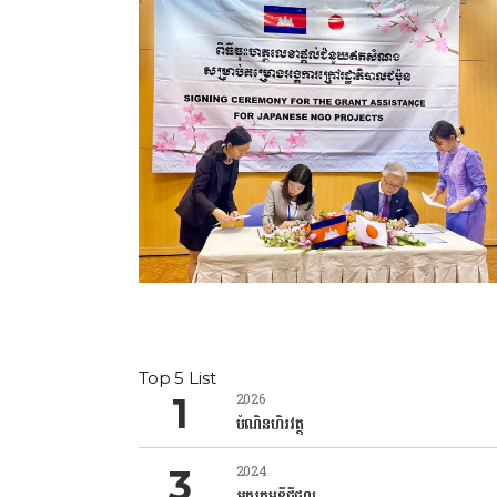
Top 5 List
2026
បំណិនហិរវត្ថុ
2024
អក្ខរកម្មឌីជីថល