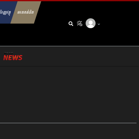
ិរញ្ញវត្ថុ
មរតកគំនិត
arch for: