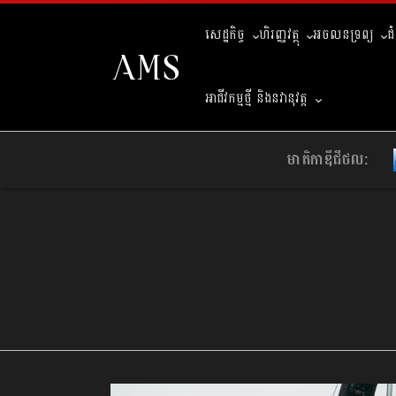
សេដ្ឋកិច្ច
ហិរញ្ញវត្ថុ
អចលនទ្រព្យ
ជ
អាជីវកម្មថ្មី និងនវានុវត្ត
មាតិកាឌីជីថល: