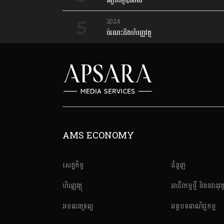
អក្ខរកម្មឌីជីថល
2024
ចំណេះដឹងហិរញ្ញវត្ថុ
AMS ECONOMY
សេដ្ឋកិច្ច
ជំនួញ
ហិរញ្ញវត្ថុ
អាជីវកម្មថ្មី និងនវានុវត្
អចលនទ្រព្យ
អត្ថបទពាណិជ្ជកម្ម