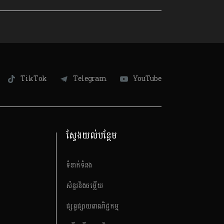
TikTok
Telegram
YouTube
ស្វែងយល់បន្ថែម
ទំនាក់ទំនង
សំនួរនិងចម្លើយ
ផ្សព្វផ្សាយពាណិជ្ជកម្ម