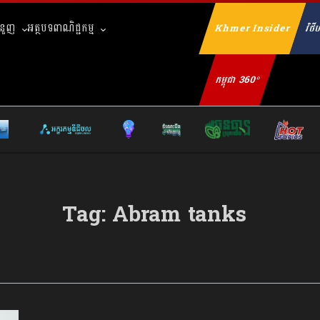
ំនួញ
អត្ថបទពាណិជ្ជកម្ម
Khmer Insider
វិថីហ
Se
កម្ពុជា 360°
Tag:
Abram tanks