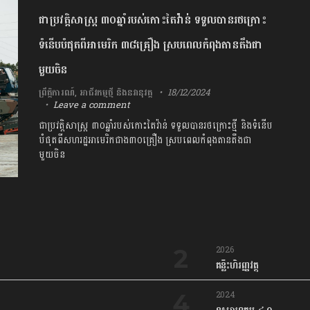
ជាប្រវត្តិសាស្ត្រ ៣០ឆ្នាំរបស់កោះតៃវ៉ាន់ ទទួលបានរថក្រោះ
ទំនើបបំផុតពីអាមេរិក ៣៨គ្រឿង ស្របពេលកំពុងតានតឹងជា
មួយចិន
ព្រឹត្តិការណ៍
,
អាជីវកម្មថ្មី និងនវានុវត្ត
18/12/2024
Leave a comment
ជាប្រវត្តិសាស្ត្រ ៣០ឆ្នាំរបស់កោះតៃវ៉ាន់ ទទួលបានរថក្រោះថ្មី និងទំនើប
បំផុតពីសហរដ្ឋអាមេរិកជាង៣០គ្រឿង ស្របពេលកំពុងតានតឹងជា
មួយចិន
2026
គន្លឹះហិរញ្ញវត្ថុ
2024