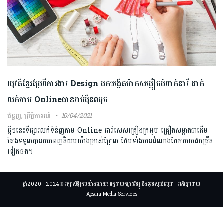
យុវតីខ្មែរប្រែពីការងារ Design មកបង្កើតម៉ាកសម្លៀកបំពាក់នារី ដាក់
លក់តាម Onlineបានរាប់ម៉ឺនឈុត
ជំនួញ
,
ព្រឹត្តិការណ៍
10/04/2021
ថ្មីៗនេះទីផ្សារលក់ទំនិញតាម Online ជាពិសេសគ្រឿងក្រអូប គ្រឿងសម្អាងជាដើម
តែងទទួលបានការពេញនិយមយ៉ាងក្រាស់ក្រែល ថែមទាំងមានដំណាងចែកចាយជាច្រើន
ទៀតផង។
ឆ្នាំ2020 - 2024 © រក្សាសិទ្ធិគ្រប់យ៉ាងដោយ៖ អគ្គនាយកដ្ឋានវិទ្យុ និងទូរទស្សន៍អប្សរា | អភិវឌ្ឍដោយ
Apsara Media Services