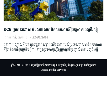
ECB ព្រមានធនាគារដែលជាសមាជិកសហភាពអឺរ៉ុបឱ្យចាកចេញពីរុស្ស៊ី
ព្រឹត្តិការណ៍
,
សេដ្ឋកិច្ច
22/03/2024
ធនាគារកណ្តាលអឺរ៉ុបកំពុងបន្តដាក់សម្ពាធលើធនាគាររបស់ប្រទេសជាសមាជិកសហភាព
អឺរ៉ុប ដែលកំពុងប្រតិបត្តិការនៅក្នុងប្រទេសរុស្ស៊ីឲ្យប្រញាប់ប្រញាល់ចាកចេញពីរុស្ស៊ី
ឆ្នាំ2020 - 2024 © រក្សាសិទ្ធិគ្រប់យ៉ាងដោយ៖ អគ្គនាយកដ្ឋានវិទ្យុ និងទូរទស្សន៍អប្សរា | អភិវឌ្ឍដោយ
Apsara Media Services