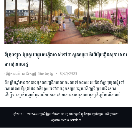
ទីក្រុងឡុង ប្រែក្លាយផ្លូវរថភ្លើងចាស់ទៅជាសួនធម្មជាតិដើម្បីបង្កើនសុខាមាល
ភាពជូនពលរដ្ឋ
ព្រឹត្តិការណ៍
,
អាជីវកម្មថ្មី និងនវានុវត្ត
11/10/2023
គិតត្រឹមឆ្នាំ២០៥០ខាងមុខពលរដ្ឋពិភពលោកដល់ទៅ៦៨ភាគរយនឹងនាំគ្នាប្រមូលផ្តុំទៅ
រស់នៅតាមទីក្រុងដែលវានឹងក្លាយទៅជាបន្ទុកសម្រាប់អ្នកអភិវឌ្ឍទីក្រុងជាពិសេស
ដើម្បីទប់ស្កាត់បញ្ហាបំពុលបរិយាកាសដោយសារសកម្មភាពមនុស្សដ៏ច្រើនលើសលប់
ឆ្នាំ2020 - 2024 © រក្សាសិទ្ធិគ្រប់យ៉ាងដោយ៖ អគ្គនាយកដ្ឋានវិទ្យុ និងទូរទស្សន៍អប្សរា | អភិវឌ្ឍដោយ
Apsara Media Services