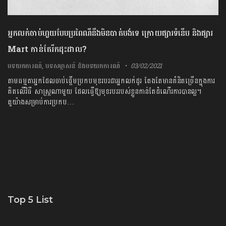
អ្នកលក់ចាប់ហួយបែបប្រពៃណីនឹងមិនបាត់បង់ទេ ក្រោយផ្សារទំនើប និងផ្សារ
Mart កាន់តែរីកដុះដាល?
បទយកការណ៍
,
បទសម្ភាសន៍ និងបទយកការណ៍
03/02/2021
តាមធម្មតាអ្នកដែលចាប់ផ្តើមប្រកបមុខរបរជាអ្នកលក់ដូរ តែងតែមានគំនិតច្រើនក្នុងការ
គិតលើវិធី សាស្ត្រណាមួយ ដែលធ្វើឱ្យមុខរបររបស់ខ្លួនកាន់តែដំណើរការបានល្អ។
តួយ៉ាងសម្រាប់ការប្រកប…
Top 5 List