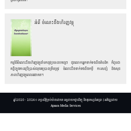
ផ្ដល់កម្ចីពិតទេ?
អំពី ចំណេះដឹងហិរញ្ញវត្ថុ
កម្មវិធីចំណេះដឹងហិរញ្ញវត្ថុនាំមកនូវប្រធានបទល្អៗ ជូនលោកអ្នកទាក់ទងនឹងតិចនិក ក៏ដូចជា
គន្លឹះក្នុងការប្រើប្រាស់លុយឲ្យបានត្រឹមត្រូវ ចំណេះដឹងទាក់ទងនឹងកម្ចី ការសន្សំ និងសុខ
ភាពហិរញ្ញវត្ថុពេលអនាគត។
ឆ្នាំ2020 - 2024 © រក្សាសិទ្ធិគ្រប់យ៉ាងដោយ៖ អគ្គនាយកដ្ឋានវិទ្យុ និងទូរទស្សន៍អប្សរា | អភិវឌ្ឍដោយ
Apsara Media Services