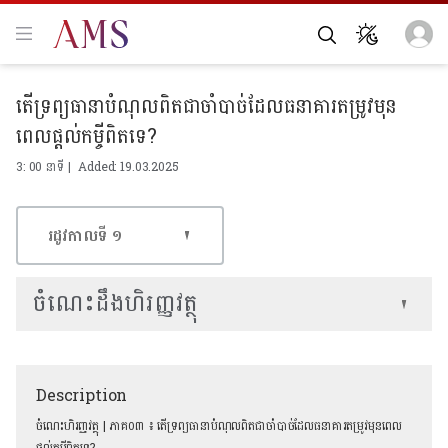
តើទ្រព្យធានាបំណុលពិតជាចាំបាច់ដែលធនាគារតម្រូវមុន
ពេលផ្ដល់កម្ចីពិតទេ?
3: 00 នាទី | Added: 19.03.2025
រដូវកាលទី​ ១
ចំណេះដឹងហិរញ្ញវត្ថុ
Description
ចំណេះហិរញ្ញវត្ថុ | ភាគ០៣ ៖ តើទ្រព្យធានាបំណុលពិតជាចាំបាច់ដែលធនាគារតម្រូវមុនពេល