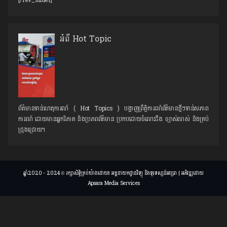
[/rev_slider]
អំពី Hot Topic
ព័ត៌មានទាន់ហេតុការណ៍ ( Hot Topics ) បង្ហាញព្រឹត្តិការណ៍ព័ត៌មានថ្មីៗទាន់សភាព
ការណ៍ ដោយមានអ្នកវិភាគ និងប្រភពព័ត៌មាន ប្រកបដោយចំណេះដឹង ច្បាស់លាស់ និងគ្រប់
ជ្រុងជ្រោយ។
ឆ្នាំ2020 - 2024 © រក្សាសិទ្ធិគ្រប់យ៉ាងដោយ៖ អគ្គនាយកដ្ឋានវិទ្យុ និងទូរទស្សន៍អប្សរា | អភិវឌ្ឍដោយ
Apsara Media Services