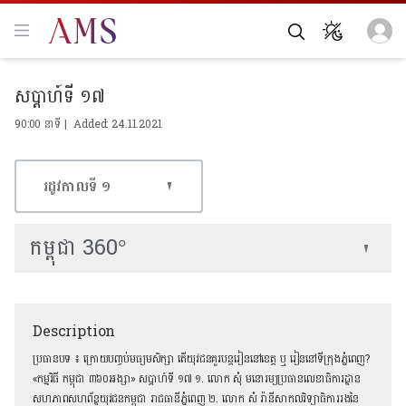
សប្តាហ៍ទី ១៧
90:00 នាទី | Added: 24.11.2021
រដូវកាលទី​ ១
កម្ពុជា 360°
Description
ប្រធានបទ ៖ ក្រោយបញ្ចប់មធ្យមសិក្សា តើយុវជនគួរបន្តរៀននៅខេត្ត ឬ រៀននៅទីក្រុងភ្នំពេញ?
«កម្មវិធី កម្ពុជា ៣៦០អង្សា» សប្តាហ៍ទី ១៧ ១. លោក សុំ មនោរម្យប្រធានលេខាធិការដ្ឋាន
សហភាពសហព័ន្ឋយុវជនកម្ពុជា រាជធានីភ្នំពេញ ២. លោក សំ រ៉ានីសាកលវិទ្យាធិការរងនៃ