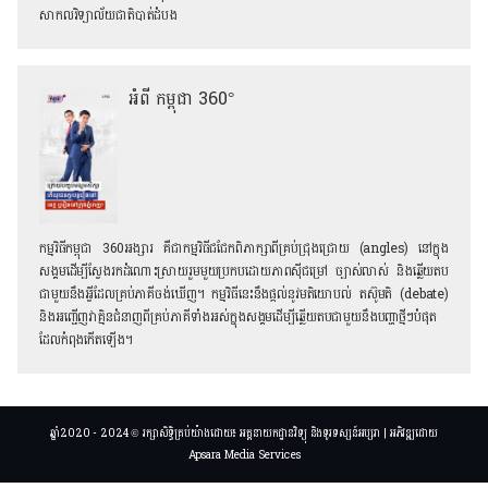
សាកលវិទ្យាល័យជាតិបាត់ដំបង
អំពី កម្ពុជា 360°
កម្មវិធីកម្ពុជា 360អង្សារ គឺជាកម្មវិធីជជែកពិភាក្សាពីគ្រប់ជ្រុងជ្រោយ (angles) នៅក្នុង
សង្គមដើម្បីស្វែងរកដំណោះស្រាយរួមមួយប្រកបដោយភាពស៊ីជម្រៅ ច្បាស់លាស់ និងឆ្លើយតប
ជាមួយនឹងអ្វីដែលគ្រប់ភាគីចង់ឃើញ។ កម្មវិធីនេះនឹងផ្តល់នូវមតិយោបល់ តស៊ូមតិ (debate)
និងអញ្ជើញវាគ្មិនជំនាញពីគ្រប់ភាគីទាំងអស់ក្នុងសង្គមដើម្បីឆ្លើយតបជាមួយនឹងបញ្ហាថ្មីៗបំផុត
ដែលកំពុងកើតឡើង។
ឆ្នាំ2020 - 2024 © រក្សាសិទ្ធិគ្រប់យ៉ាងដោយ៖ អគ្គនាយកដ្ឋានវិទ្យុ និងទូរទស្សន៍អប្សរា | អភិវឌ្ឍដោយ
Apsara Media Services