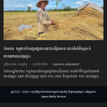
ខែមករា កម្ពុជានាំចេញអង្ករបានជាង៤ម៉ឺនតោន មានទំហំទឹកប្រាក់
ជាង៣២លានដុល្លារ
ព្រឹត្តិការណ៍
,
សេដ្ឋកិច្ច
12/02/2024
Leave a comment
ខែមករាឆ្នាំ២០២៤ កម្ពុជាបាននាំចេញអង្ករជាង៤ម៉ឺនតោន មានទំហំទឹកប្រាក់ជាង៣២​
លាន​ដុល្លារ ខណៈនាំចេញស្រូវ ៥៨៨ ៨១៤ តោន ទឹកប្រាក់ជាង ១៨៤ លានដុល្លារ
ឆ្នាំ2020 - 2024 © រក្សាសិទ្ធិគ្រប់យ៉ាងដោយ៖ អគ្គនាយកដ្ឋានវិទ្យុ និងទូរទស្សន៍អប្សរា | អភិវឌ្ឍដោយ
Apsara Media Services