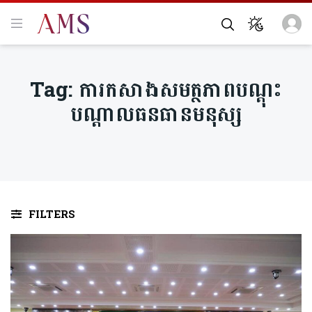
Tag:
ការកសាងសមត្ថភាពបណ្តុះ
បណ្តាលធនធានមនុស្ស
FILTERS