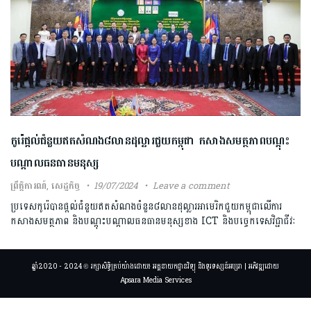
កូរ៉េផ្តល់ជំនួយឥតសំណង៨លានដុល្លារជួយកម្ពុជា កសាងសមត្ថភាពបណ្តុះ
បណ្តាលធនធានមនុស្ស
ព្រឹត្តិការណ៍
,
សេដ្ឋកិច្ច
19/07/2024
Leave a comment
ប្រទេសកូរ៉េបានផ្តល់ជំនួយឥតសំណងចំនួន៨លានដុល្លារអាមេរិកជួយកម្ពុជាលើការ
កសាងសមត្ថភាព និងបណ្តុះបណ្តាលធនធានមនុស្សខាង ICT និងបច្ចេកទេសវិជ្ជាជីវៈ
ឆ្នាំ2020 - 2024 © រក្សាសិទ្ធិគ្រប់យ៉ាងដោយ៖ អគ្គនាយកដ្ឋានវិទ្យុ និងទូរទស្សន៍អប្សរា | អភិវឌ្ឍដោយ
Apsara Media Services