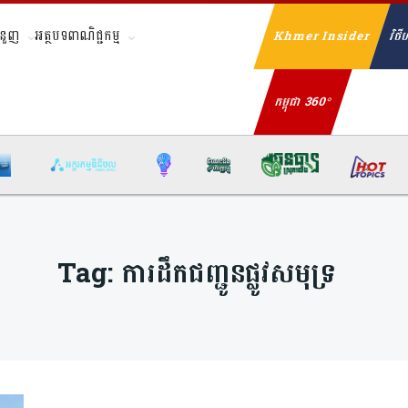
ំនួញ
អត្ថបទពាណិជ្ជកម្ម
Khmer Insider
វិថីហ
Se
កម្ពុជា 360°
Tag:
ការដឹកជញ្ជូនផ្លូវសមុទ្រ