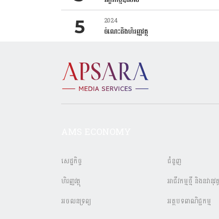
2024
ចំណេះដឹងហិរញ្ញវត្ថុ
AMS ECONOMY
សេដ្ឋកិច្ច
ជំនួញ
ហិរញ្ញវត្ថុ
អាជីវកម្មថ្មី និងនវានុវត្
អចលនទ្រព្យ
អត្ថបទពាណិជ្ជកម្ម