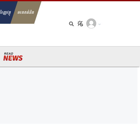
ិរញ្ញវត្ថុ
មរតកគំនិត
arch for: