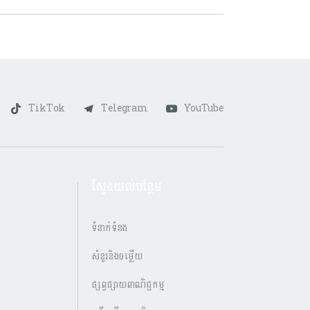
TikTok
Telegram
YouTube
ស្វែងយល់បន្ថែម
ទំនាក់ទំនង
សំនួរនិងចម្លើយ
ផ្សព្វផ្សាយពាណិជ្ជកម្ម