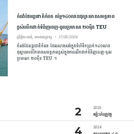
កំពង់ផែអន្តរជាតិកំពត តម្លៃ១៤០លានដុល្លារមានសមត្ថភាព
ខ្ពស់លើកដាក់ទំនិញចេញ-ចូលប្រមាណ ២០ម៉ឺន TEU
ព្រឹត្តិការណ៍
,
អចលនទ្រព្យ
17/05/2024
កំពង់ផែអន្តរជាតិកំពត ដែលសាងសង់ក្នុងទំហំទឹកប្រាក់១៤០លាន
ដុល្លារអាម៉េរិកមានសមត្ថភាពខ្ពស់ក្នុងការលើកដាក់ទំនិញចេញ-ចូល
ប្រមាណ ២០ម៉ឺន TEU ។
2026
គន្លឹះហិរញ្ញវត្ថុ
2024
ឧស្សាហកម្ម ៤.០