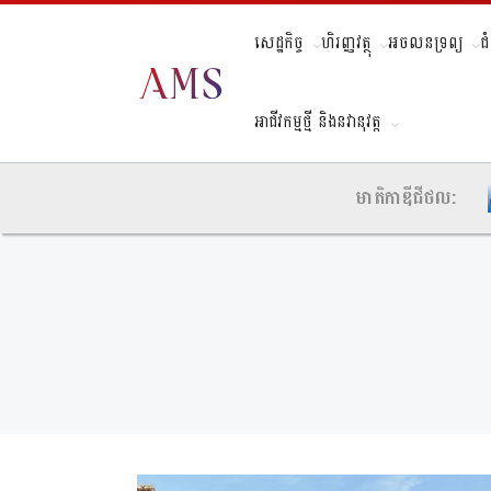
សេដ្ឋកិច្ច
ហិរញ្ញវត្ថុ
អចលនទ្រព្យ
ជ
អាជីវកម្មថ្មី និងនវានុវត្ត
មាតិកាឌីជីថល: