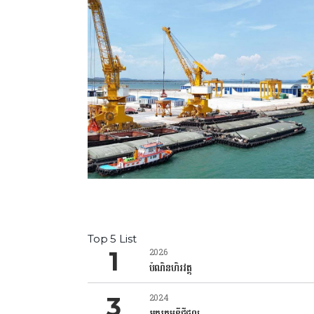
Top 5 List
2026
បំណិនហិរវត្ថុ
2024
អក្ខរកម្មឌីជីថល