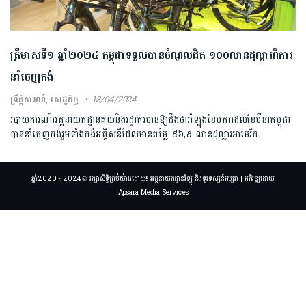
ត្រីមាស​ទី​១ ​ឆ្នាំ​២​០​២​៤​ កម្ពុជាទទួលបានចំណូលជិត ១០០លានដុល្លារពីការ
នាំចេញ​កង់​
ព្រឹត្តិការណ៍
,
សេដ្ឋកិច្ច
18/04/2024
របាយការណ៍អគ្គនាយកដ្ឋានគយនិងរដ្ឋាករបានឱ្យដឹងថាអំឡុងខែមករាដល់ខែមីនាកម្ពុជា
បាននាំចេញកង់រួមទាំងកង់អគ្គិសនីដែលមានតម្លៃ ៩៦,៩ លានដុល្លារអាមេរិក
ឆ្នាំ2020 - 2024 © រក្សាសិទ្ធិគ្រប់យ៉ាងដោយ៖ អគ្គនាយកដ្ឋានវិទ្យុ និងទូរទស្សន៍អប្សរា | អភិវឌ្ឍដោយ
Apsara Media Services