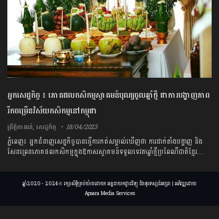
អ្នកសេដ្ឋកិច្ច ៖ ភោគផលកសិកម្មស្វាគមន៍បុណ្យចូលឆ្នាំថ្មី ជាការបង្ហាញភាព
រីកចម្រើនវិស័យកសិកម្ម​នៅ​កម្ពុជា
ព្រឹត្តិការណ៍
,
សេដ្ឋកិច្ច
18/04/2023
ភ្នំពេញ៖ អ្នកជំនាញសេដ្ឋកិច្ចបានធ្វើការកត់សម្គាល់ឃើញថា ការដាក់តាំងបង្ហាញ និង
សែនព្រេនភោគផលកសិកម្មក្នុងឱកាសស្វាគមន៍ទទួលទេវតាឆ្នាំថ្មីប្រពៃណីជាតិខ្មែរ…
ឆ្នាំ2020 - 2024 © រក្សាសិទ្ធិគ្រប់យ៉ាងដោយ៖ អគ្គនាយកដ្ឋានវិទ្យុ និងទូរទស្សន៍អប្សរា | អភិវឌ្ឍដោយ
Apsara Media Services