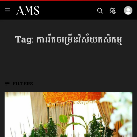
Tag:
ការរីកចម្រើនវិស័យកសិកម្ម
FILTERS