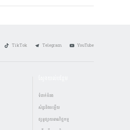
TikTok
Telegram
YouTube
ស្វែងយល់បន្ថែម
ទំនាក់ទំនង
សំនួរនិងចម្លើយ
ផ្សព្វផ្សាយពាណិជ្ជកម្ម