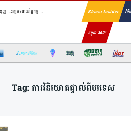
ំនួញ
អត្ថបទពាណិជ្ជកម្ម
Khmer Insider
វិថីហ
Se
កម្ពុជា 360°
Tag:
ការវិនិយោគផ្ទាល់ពីបរទេស