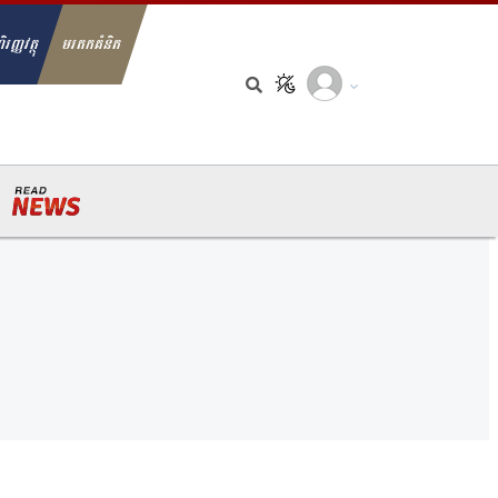
ិរញ្ញវត្ថុ
មរតកគំនិត
arch for: