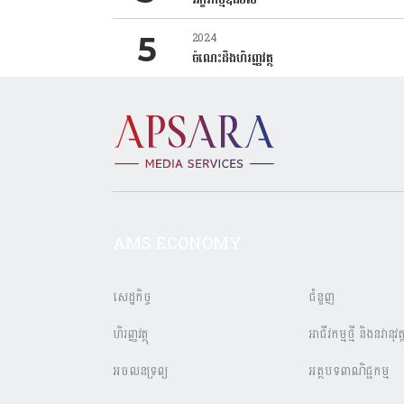
2024
ចំណេះដឹងហិរញ្ញវត្ថុ
AMS ECONOMY
សេដ្ឋកិច្ច
ជំនួញ
ហិរញ្ញវត្ថុ
អាជីវកម្មថ្មី និងនវានុវត្
អចលនទ្រព្យ
អត្ថបទពាណិជ្ជកម្ម