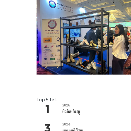
Top 5 List
2026
បំណិនហិរវត្ថុ
2024
អក្ខរកម្មឌីជីថល