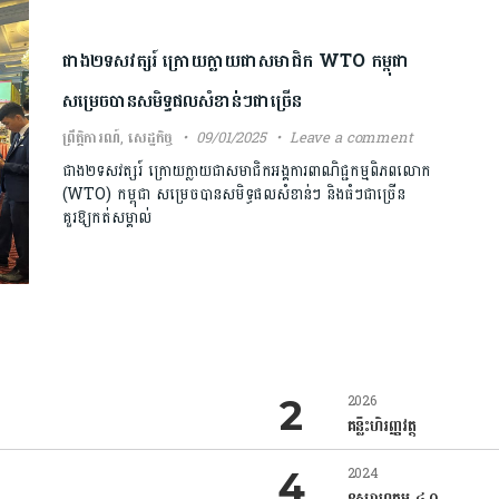
ជាង២ទសវត្សរ៍ ក្រោយក្លាយជាសមាជិក WTO កម្ពុជា
សម្រេចបានសមិទ្ធផលសំខាន់ៗជាច្រើន
ព្រឹត្តិការណ៍
,
សេដ្ឋកិច្ច
09/01/2025
Leave a comment
ជាង២ទសវត្សរ៍ ក្រោយក្លាយជាសមាជិកអង្គការពាណិជ្ជកម្មពិភពលោក
(WTO) កម្ពុជា សម្រេចបានសមិទ្ធផលសំខាន់ៗ និងធំៗជាច្រើន
គួរឱ្យកត់សម្គាល់
2026
គន្លឹះហិរញ្ញវត្ថុ
2024
ឧស្សាហកម្ម ៤.០