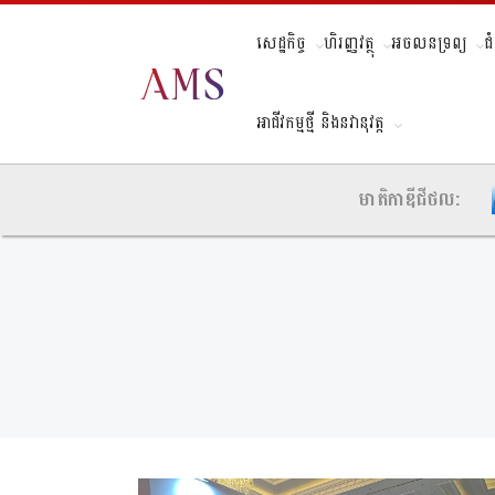
សេដ្ឋកិច្ច
ហិរញ្ញវត្ថុ
អចលនទ្រព្យ
ជ
អាជីវកម្មថ្មី និងនវានុវត្ត
មាតិកាឌីជីថល: