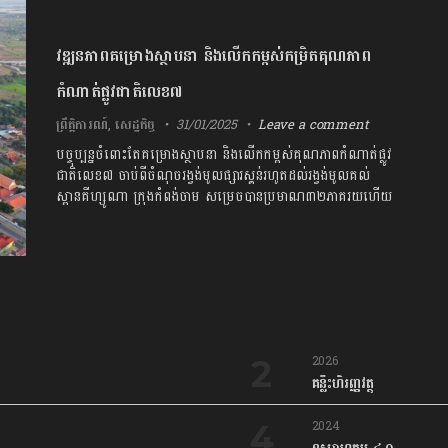
វឌ្ឍនភាពគម្រោងស្ថាបនា និងលើកកម្ពស់កម្រិតគុណភាព
កំណាត់ផ្លូវជាតិលេខ៧
ព្រឹត្តិការណ៍
,
សេដ្ឋកិច្ច
31/01/2025
Leave a comment
បច្ចុប្បន្នចំពោះតែគម្រោងស្ថាបនា និងលើកកម្ពស់គុណភាពកំណាត់ផ្លូវ
ជាតិលេខ៧ ចាប់ពីចំណុចរង្វង់មូលផ្សារស្គន់រហូតដល់រង្វង់មូលគល់
ស្ពានគីហ្សូណា ក្រុងកំពង់ចាម សម្រេចបានប្រមាណ​៣២ភាគរយហើយ
2026
គន្លឹះហិរញ្ញវត្ថុ
2024