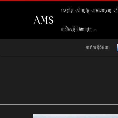
សេដ្ឋកិច្ច
ហិរញ្ញវត្ថុ
អចលនទ្រព្យ
ជ
អាជីវកម្មថ្មី និងនវានុវត្ត
មាតិកាឌីជីថល: