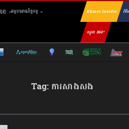
ំនួញ
អត្ថបទពាណិជ្ជកម្ម
Khmer Insider
វិថីហ
Se
កម្ពុជា 360°
Tag:
ការសាងសង