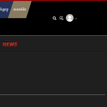
ិរញ្ញវត្ថុ
មរតកគំនិត
arch for: