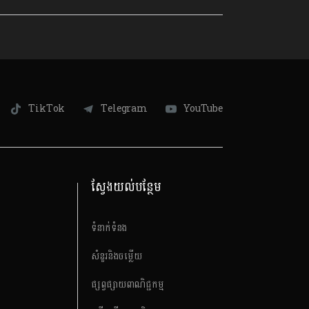
TikTok
Telegram
YouTube
ស្វែងយល់បន្ថែម
ទំនាក់ទំនង
សំនួរនិងចម្លើយ
ផ្សព្វផ្សាយពាណិជ្ជកម្ម