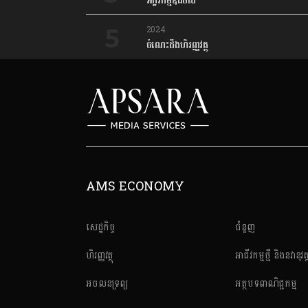
អក្ខរកម្មឌីជីថល
2024
ចំណេះដឹងហិរញ្ញវត្ថុ
AMS ECONOMY
សេដ្ឋកិច្ច
ជំនួញ
ហិរញ្ញវត្ថុ
អាជីវកម្មថ្មី និងនវានុវត្
អចលនទ្រព្យ
អត្ថបទពាណិជ្ជកម្ម