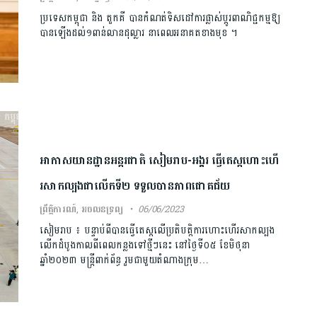
ប្រទេសកម្ពុជា និង តួកគី បានកំណត់ទិសដៅការផ្លាស់ប្តូរពាណិជ្ជកម្មឱ្យ
បានឡើងដល់១ពាន់លានដុល្លារ នាពេលអនាគតខាងមុខ ។
អាកាសយានដ្ឋានអន្តរជាតិ សៀមរាប-អង្គរ ធ្វើតេស្តហោះហើ
រសាកល្បងជាលើកទី២ ទទួលបានភាពជោគជ័យ
ព្រឹត្តិការណ៍
,
អចលនទ្រព្យ
06/06/2023
សៀមរាប ៖ បន្ទាប់ពីបានធ្វើតេស្តលើប្រតិបត្តិការហោះហើរសាកល្បង
លើកដំបូងកាលពីពេលកន្លងទៅថ្មីៗនេះ នៅថ្ងៃទី០៥ ខែមិថុនា
ឆ្នាំ២០២៣ មន្ត្រីពាក់ព័ន្ធ រួមជាមួយតំណាងក្រុម…