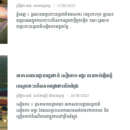
ព្រឹត្តិការណ៍
,
អចលនទ្រព្យ
17/05/2023
ភ្នំពេញ ៖ ព្រលានយន្តហោះអន្តរជាតិតារាសាគរ ខេត្តកោះកុង ត្រូវបាន
ពន្យារពេលក្នុងការហោះហើរសាកល្បងជាថ្មីម្តងទៀត ខណៈព្រលាន
យន្តហោះអន្តរជាតិសៀមរាបអង្គរតម្លៃ…
អាកាសយានដ្ឋានអន្តរជាតិ សៀមរាប-អង្គរ បានចាប់ផ្តើមធ្វើ
តេស្តហោះហើរសាកល្បងជាលើកដំបូង
ព្រឹត្តិការណ៍
,
អាជីវកម្មថ្មី និងនវានុវត្ត
15/05/2023
សៀមរាប ៖ ដូចតាមការគ្រោងទុក អាកាសយានដ្ឋានអន្តរជាតិ
សៀមរាប-អង្គរ ដែលសម្រេចបានការសាងសង់ជាង៩២ភាគរយ និង
ត្រៀមដាក់ដំណើរការជាផ្លូវការនៅត្រឹមអំឡុង…