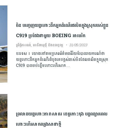
ចិន បញ្ចេញយន្តហោះដឹកអ្នកដំណើរផលិតក្នុងស្រុករបស់ខ្លួន
C919 ប្រជែងជាមួយ BOEING អាមេរិក
ព្រឹត្តិការណ៍
,
អាជីវកម្មថ្មី និងនវានុវត្ត
31/05/2023
បរទេស ៖ យោងទៅតាមប្រភពព័ត៌មានពីរ៉យទ័របានរាយការណ៍ថា
យន្តហោះដឹកអ្នកដំណើរដំបូងគេបង្អស់របស់ចិនដែលផលិតក្នុងស្រុក
C919 បានចាប់ផ្តើមហោះហើរសាក…
ព្រលានយន្តហោះតារាសាគរ​ ខេត្តកោះកុង ​​បន្តពន្យារពេល​
ហោះហើរសាកល្បងសាជាថ្មី