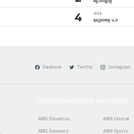
គន្លឹះហិរញ្ញវត្ថុ
2024
ឧស្សាហកម្ម ៤.០
Facebook
Twitter
Instagram
បណ្តាញព័ត៌មានផ្សេងៗទៀតពី AMS GROUP
AMS Education
AMS Central
ត
AMS Economy
AMS Sports