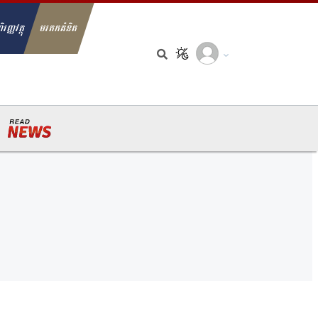
ិរញ្ញវត្ថុ
មរតកគំនិត
arch for: