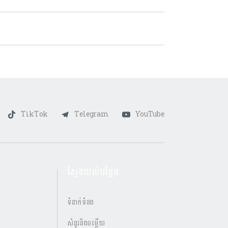
TikTok
Telegram
YouTube
ស្វែងយល់បន្ថែម
ទំនាក់ទំនង
សំនួរនិងចម្លើយ