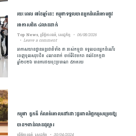
រយៈពេល ៧ខែឆ្នាំនេះ កម្ពុជាទទួលបានអ្នកដំណើរតាមផ្លូវ
អាកាសជិត ៤លាននាក់
Top News
,
ព្រឹត្តិការណ៍
,
សេដ្ឋកិច្ច
06/08/2026
Leave a comment
អាកាសយានដ្ឋានអន្តរជាតិទាំង ៣ របស់កម្ពុជា ទទួលបានអ្នកដំណើរ
ចេញចូលសរុបជិត ៤លាននាក់ ចាប់ពីខែមករា ដល់ខែកក្កដា
ឆ្នាំ២០២៦ មានការថយចុះប្រមាណ ៩ភាគរយ
កម្ពុជា តួកគី កំណត់គោលដៅដោះដូរពាណិជ្ជកម្មសម្រេចឱ្យ
បាន១ពាន់លានដុល្លារ
ព្រឹត្តិការណ៍
,
សេដ្ឋកិច្ច
30/04/2024