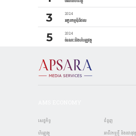
បំណិនហិរវត្ថុ
2024
អក្ខរកម្មឌីជីថល
2024
ចំណេះដឹងហិរញ្ញវត្ថុ
AMS ECONOMY
សេដ្ឋកិច្ច
ជំនួញ
ហិរញ្ញវត្ថុ
អាជីវកម្មថ្មី និងនវានុវត្