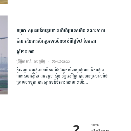
កម្ពុជា ស្វាគមន៍ចរន្តហោះហើរពីប្រទេសចិន ខណៈកាល
កំណត់នៃការបើកប្រទេសចិនចាប់ពីថ្ងៃទី៨ ខែមករា
ឆ្នាំ២០២៣
ព្រឹត្តិការណ៍
,
សេដ្ឋកិច្ច
06/01/2023
ភ្នំពេញៈ អនុរដ្ឋលេខាធិការ និងជាអ្នកនាំពាក្យរដ្ឋលេខាធិការដ្ឋាន
អាកាសចរស៊ីវិល ឯកឧត្តម ស៊ិន ច័ន្ទសេរីវុត្ថា បានមានប្រសាសន៍ថា
ប្រទេសកម្ពុជា បានស្វាគមន៍ចំពោះការហោះហើរ…
2026