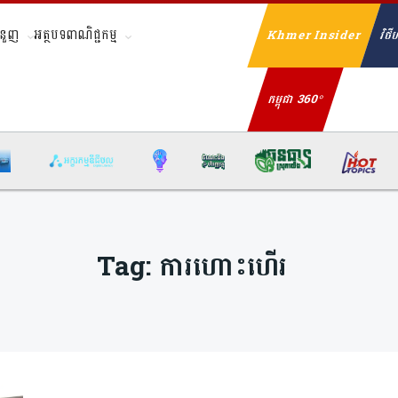
ំនួញ
អត្ថបទពាណិជ្ជកម្ម
Khmer Insider
វិថីហ
Se
កម្ពុជា 360°
Tag:
ការហោះហើរ