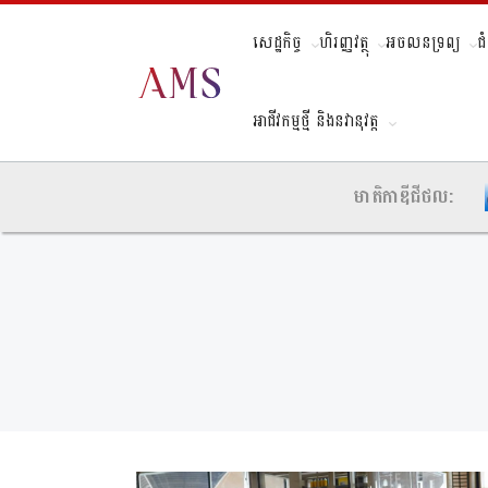
សេដ្ឋកិច្ច
ហិរញ្ញវត្ថុ
អចលនទ្រព្យ
ជ
អាជីវកម្មថ្មី និងនវានុវត្ត
មាតិកាឌីជីថល: