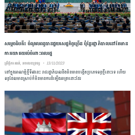
សម្ដេចធិបតី៖ ចំណូលពន្ធបានជួយសេដ្ឋកិច្ចច្រើន ប៉ុន្តែរដ្ឋាភិបាលនៅតែមាន
ការយោគយល់ចំពោះពលរដ្ឋ
ព្រឹត្តិការណ៍
,
អចលនទ្រព្យ
13/11/2023
នៅក្នុងអាណត្តិថ្មីទី៧នេះ​ រាជរដ្ឋាភិបាល​នឹងមិនមានបង្កើតប្រភេទពន្ធថ្មីនោះទេ ហើយ
ពន្ធដែលមានស្រាប់ក៏មិនមានការ​ដំឡើងអាត្រានោះដែរ