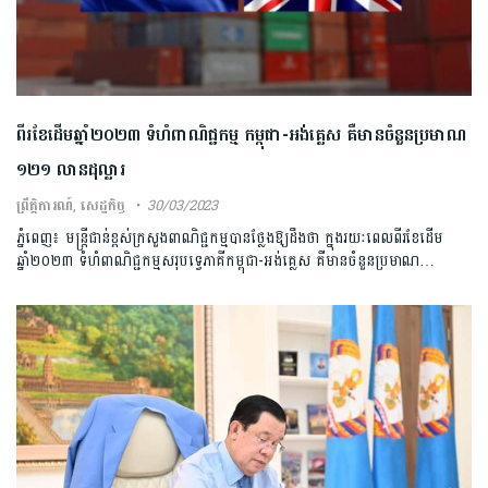
ពីរខែដើមឆ្នាំ២០២៣ ទំហំពាណិជ្ជកម្ម កម្ពុជា-អង់គ្លេស គឺមានចំនួនប្រមាណ
១២១ លានដុល្លារ
ព្រឹត្តិការណ៍
,
សេដ្ឋកិច្ច
30/03/2023
ភ្នំពេញ៖ មន្ត្រីជាន់ខ្ពស់ក្រសួងពាណិជ្ជកម្មបានថ្លែងឱ្យដឹងថា ក្នុងរយៈពេលពីរខែដើម
ឆ្នាំ២០២៣ ទំហំពាណិជ្ជកម្មសរុបទ្វេភាគីកម្ពុជា-អង់គ្លេស គឺមានចំនួនប្រមាណ…