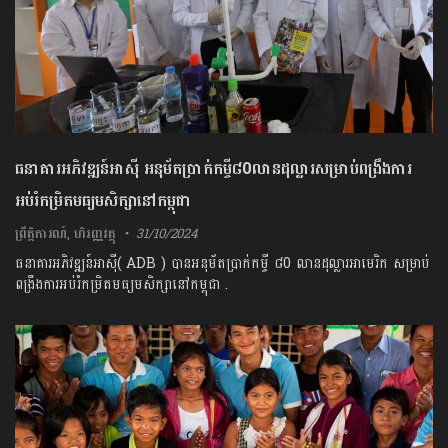
ធនាគារអភិវឌ្ឍន៍អាស៊ី អនុម័តប្រាក់កម្ចី៨0លានដុល្លារសម្រាប់ពង្រឹងការ
អប់រំកម្រិតមធ្យមសិក្សានៅកម្ពុជា
ព្រឹត្តិការណ៍
,
ហិរញ្ញវត្ថុ
31/10/2024
ធនាគារអភិវឌ្ឍន៍អាស៊ី( ADB ) បានអនុម័តប្រាក់កម្ចី ៨0 លានដុល្លារអាមេរិក សម្រាប់
ពង្រឹងការអប់រំកម្រិតមធ្យមសិក្សានៅកម្ពុជា .