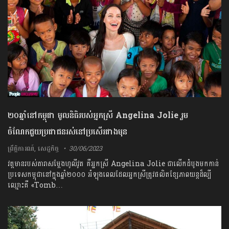
២០​ឆ្នាំនៅកម្ពុជា មូលនិធិរបស់អ្នកស្រី Angelina Jolie រួម
ចំណែកជួយប្រជាជនរស់នៅប្រសើរ​ជាងមុន
ព្រឹត្តិការណ៍
,
សេដ្ឋកិច្ច
30/06/2023
វត្តមានរបស់តារាសម្ដែងហូលីវូត គឺអ្នកស្រី Angelina Jolie ជាលើកដំបូងមកកាន់
ប្រទេសកម្ពុជានៅក្នុងឆ្នាំ២០០០ អំឡុងពេលដែលអ្នកស្រីត្រូវផលិតខ្សែភាពយន្តដ៏ល្បី
ឈ្មោះគឺ «Tomb…