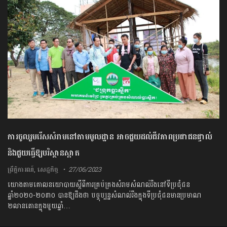
ការចូលរួមរើសសំរាមនៅតាមមូលដ្ឋាន អាចជួយដល់​ជីវ​ភាព​ប្រជាជនផ្ទាល់
និងជួយធ្វើឱ្យបរិស្ថានស្អាត
ព្រឹត្តិការណ៍
,
សេដ្ឋកិច្ច
27/06/2023
យោងតាមគោលនយោបាយស្ដីពីការគ្រប់គ្រងសំរាមសំណល់រឹងនៅទីប្រជុំជន
ឆ្នាំ២០២០-២០៣០ បានឱ្យដឹងថា បច្ចុប្បន្នសំណល់រឹងក្នុង​ទីប្រជុំ​ជន​មានប្រមាណ
២លានតោនក្នុងមួយឆ្នាំ…