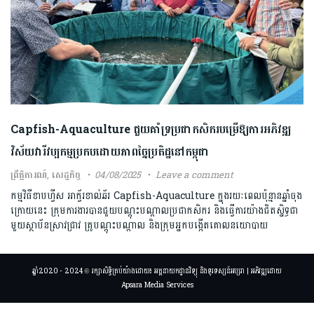
Capfish-Aquaculture ជួយគាំទ្រប្រជាកសិករបម្រើឱ្យការអភិវឌ្ឍ
វិស័យវារីវប្បកម្មប្រកបដោយភាពច្នៃប្រតិដ្ឋនៅកម្ពុជា
ព្រឹត្តិការណ៍
,
សេដ្ឋកិច្ច
04/08/2025
Leave a comment
កម្មវិធីខាបហ្វីស អាក្វ័រខាល់ឆ័រ Capfish-Aquaculture ក្នុងរយៈពេលប៉ុន្មានឆ្នាំចុង
ក្រោយនេះ ក្រុមការងារបានជួយបណ្តុះបណ្តាលប្រជាកសិករ និងធ្វើការយ៉ាងជិតស្និទ្ធជា
មួយស្ថាប័នស្រាវជ្រាវ គ្រូបណ្តុះបណ្តាល និងក្រុមអ្នកបង្កើតគោលនយោបាយ
ឆ្នាំ2020 - 2024 © រក្សាសិទ្ធិគ្រប់យ៉ាងដោយ៖ អគ្គនាយកដ្ឋានវិទ្យុ និងទូរទស្សន៍អប្សរា | អភិវឌ្ឍដោយ
Apsara Media Services