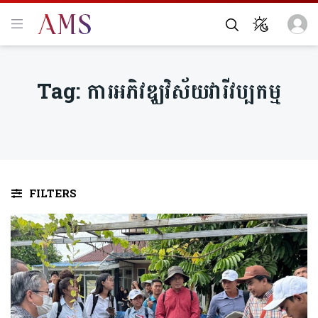
Tag:
ការអភិវឌ្ឃវិស័យវារីវប្បកម្ម
FILTERS