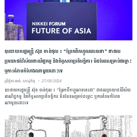
ឧបនាយករដ្ឋមន្រ្តី ស៊ុន ​ចាន់ថុល ៖ “ព្រែកជីកហ្វូណនតេជោ” ជាផល
ប្រយោជន៍វិស័យពាណិជ្ជកម្ម និងកិច្ចសហប្រតិបត្តិការ មិនមែនសម្រាប់ជម្លោះ
ឬការគំរាមកំហែងណាមួយនោះទេ
ព្រឹត្តិការណ៍
,
សេដ្ឋកិច្ច
27/05/2024
ឧបនាយករដ្ឋមន្រ្តី ស៊ុន ​ចាន់ថុល ៖ “ព្រែកជីកហ្វូណនតេជោ” ជាផលប្រយោជន៍វិស័យ
ពាណិជ្ជកម្ម និងកិច្ចសហប្រតិបត្តិការ មិនមែនសម្រាប់ជម្លោះ ឬការគំរាមកំហែង
ណាមួយនោះទេ