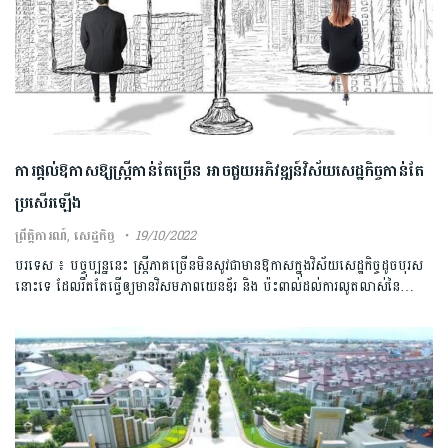
ការផ្តល់ឱកាសឱ្យស្រ្តីកាន់តែច្រើន អាចជួយអភិវឌ្ឍន៍វិស័យសេដ្ឋកិច្ចកាន់តែ
ប្រសើរឡើង
ព្រឹត្តិការណ៍
,
សេដ្ឋកិច្ច
19/10/2022
បរទេស ៖ បច្ចុប្បន្ននេះ ស្រ្តីភាគច្រើនមិនសូវជាមានឱកាសក្នុងវិស័យសេដ្ឋកិច្ចដូចបុរស
នោះទេ ដែលរឹតតែធ្វើឲ្យមានវិសមភាពយេនឌ័រ និង ប៉ះពាល់ដល់ការលូតលាស់នៃ…