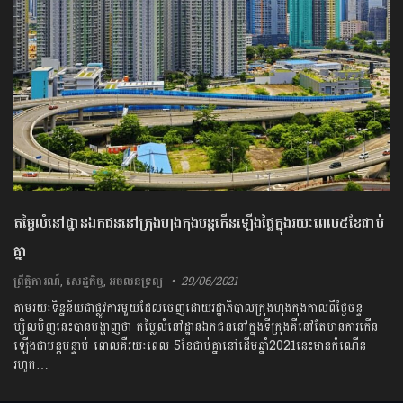
តម្លៃលំនៅដ្ឋានឯកជននៅក្រុងហុងកុងបន្តកើនឡើងថ្លៃក្នុងរយៈពេល៥ខែជាប់
គ្នា
ព្រឹត្តិការណ៍
,
សេដ្ឋកិច្ច
,
អចលនទ្រព្យ
29/06/2021
តាមរយៈទិន្នន័យជាផ្លូវការមួយដែលចេញដោយរដ្ឋាភិបាលក្រុងហុងកុងកាលពីថ្ងៃចន្ទ
ម្សិលមិញនេះបានបង្ហាញថា តម្លៃលំនៅដ្ឋានឯកជននៅក្នុងទីក្រុងគឺនៅតែមានការកើន
ឡើងជាបន្តបន្ទាប់ ពោលគឺរយៈពេល 5ខែជាប់គ្នានៅដើមឆ្នាំ2021នេះមានកំណើន
រហូត…