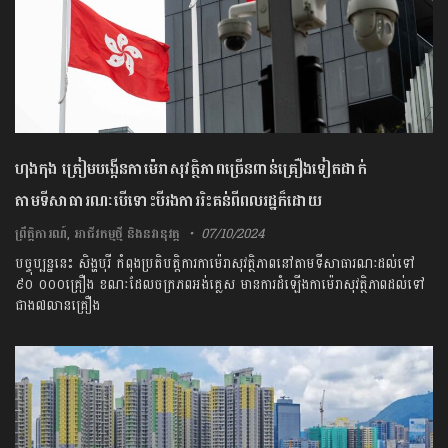
ហុងកុង ត្រៀមបង្កើនកាម៉េរាសុវត្ថិភាពច្រើនពាន់គ្រឿងទៀតដាក់
តាមទីសាធារណៈបើទោះបីរងការរិះគន់ពីពលរដ្ឋក៏ដោយ
ព្រឹត្តិការណ៍
,
អាជីវកម្មថ្មី និងនវានុវត្ត
07/10/2024
បច្ចុប្បន្ននេះ សិង្ហបុរី កំពុងប្រតិបត្តិការកាម៉េរាសុវត្ថិភាពនៅតាមទីសាធារណៈដល់ទៅ
៩០ ០០០គ្រឿង ខណៈដែលចក្រភពអង់គ្លេស មានការដំឡើងកាម៉េរាសុវត្ថិភាពដល់ទៅ
ជាង៧លានគ្រឿង