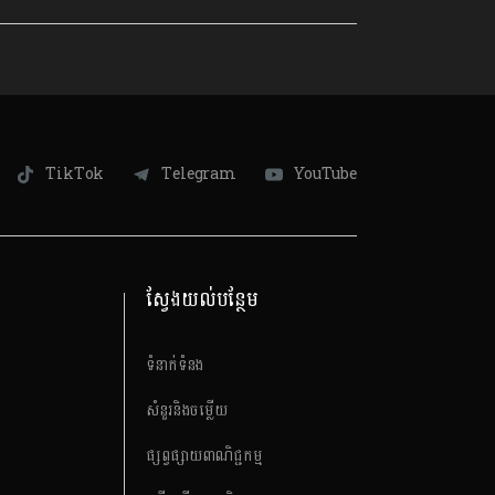
TikTok
Telegram
YouTube
ស្វែងយល់បន្ថែម
ទំនាក់ទំនង
សំនួរនិងចម្លើយ
ផ្សព្វផ្សាយពាណិជ្ជកម្ម