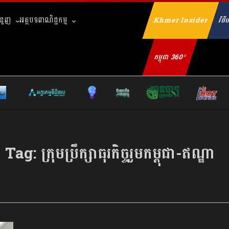
ំនួញ
អត្ថបទពាណិជ្ជកម្ម
Khmer Insider
វិថីហ
Se
កម្ពុជា 360°
Tag:
ក្រុមប្រឹក្សាធុរកិច្ចរួមកម្ពុជា-ឥណ្ឌា