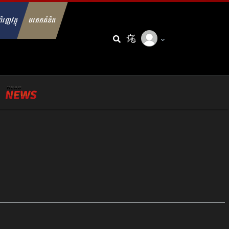
ិរញ្ញវត្ថុ
មរតកគំនិត
arch for: