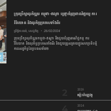
ក្រុមប្រឹក្សាធុរកិច្ចរួម កម្ពុជា-ឥណ្ឌា ប្តេជ្ញាជំរុញពាណិជ្ជកម្ម ការ
វិនិយោគ និងធុរកិច្ចប្រទេសទាំងពីរ​
ព្រឹត្តិការណ៍
,
សេដ្ឋកិច្ច
26/02/2024
ក្រុមប្រឹក្សាធុរកិច្ចរួមកម្ពុជា-ឥណ្ឌា នឹងជួយជំរុញពាណិជ្ជកម្ម ការ
វិនិយោគ និងធុរកិច្ចប្រទេសទាំងពីរ និងជួយត្រួសត្រាយផ្លូវសហប្រតិបត្តិ
ការសេដ្ឋកិច្ចនៃប្រទេសទាំង២
2026
គន្លឹះហិរញ្ញវត្ថុ
2024