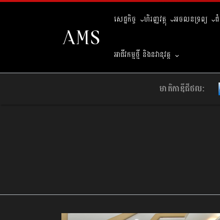
សេដ្ឋកិច្ច
ហិរញ្ញវត្ថុ
អចលនទ្រព្យ
ជ
អាជីវកម្មថ្មី និងនវានុវត្ត
មាតិកាឌីជីថល: