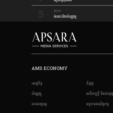
អក្ខរកម្មឌីជីថល
2024
ចំណេះដឹងហិរញ្ញវត្ថុ
AMS ECONOMY
សេដ្ឋកិច្ច
ជំនួញ
ហិរញ្ញវត្ថុ
អាជីវកម្មថ្មី និងនវានុវត្
អចលនទ្រព្យ
អត្ថបទពាណិជ្ជកម្ម