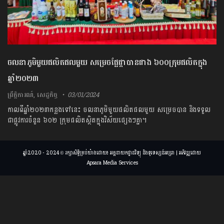
ចលនាភូមិមួយផលិតផលមួយ សម្រេចផ្លែផ្កាបានជាង ៦០០ក្រុមផលិតក្នុង
ឆ្នាំ២០២៣
ព្រឹត្តិការណ៍
,
សេដ្ឋកិច្ច
03/01/2024
កាលពីឆ្នាំ២០២៣កន្លងទៅនេះ ចលនាភូមិមួយផលិតផលមួយ សម្រេចបាន និងទទួល
ជាផ្លូវការចំនួន ៦០២ ក្រុមផលិតស្ថិតក្នុងវិស័យផ្សេងៗគ្នា។
ឆ្នាំ2020 - 2024 © រក្សាសិទ្ធិគ្រប់យ៉ាងដោយ៖ អគ្គនាយកដ្ឋានវិទ្យុ និងទូរទស្សន៍អប្សរា | អភិវឌ្ឍដោយ
Apsara Media Services