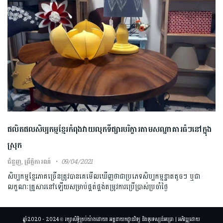
ផលិតផលសិប្បកម្មខ្មែរកំពុងវាយលុកទីផ្សារបរិក្ខារតាមសណ្ឋាគារធំៗនៅក្នុង
ស្រុក
ជំនួញ
,
ព្រឹត្តិការណ៍
09/04/2021
សិប្បកម្មខ្មែរភាគច្រើនត្រូវបានគេមើលឃើញថាជាប្រភេទសិប្បកម្មខ្នាតតូចៗ ឬជា
លក្ខណៈគ្រួសារនៅឡើយសម្រាប់ផ្គត់ផ្គង់តម្រូវការប្រើប្រាស់ប្រចាំថ្ងៃ
ឆ្នាំ2020 - 2024 © រក្សាសិទ្ធិគ្រប់យ៉ាងដោយ៖ អគ្គនាយកដ្ឋានវិទ្យុ និងទូរទស្សន៍អប្សរា | អភិវឌ្ឍដោយ