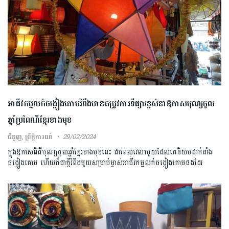
អាជីវកម្មលក់ចង្កៀងគោមរំពឹងមានតម្រូវការទីផ្សារខ្ពស់នាឱកាសបុណ្យចូល
ឆ្នាំប្រពៃណីខ្មែរខាងមុខ
ជំនួញ
,
ព្រឹត្តិការណ៍
29/02/2024
ក្នុងឱកាសពិធីបុណ្យចូលឆ្នាំខ្មែរខាងមុខនេះ ជាពេលវេលាមួយដែលគេនិយមដាក់តាំង
ចង្កៀងគោម ហើយក៏ជាក្ដីរំពឹងមួយសម្រាប់ម្ចាស់អាជីវកម្មលក់ចង្កៀងគោមផងដែរ