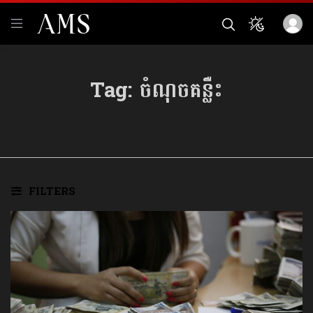
Tag:
ចំណុចគន្លឺះ
FILTERS