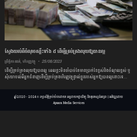
ស្វែងយល់ពីចំណុចគន្លឹះទាំង ៥ ដើម្បីគ្រប់គ្រងលុយឱ្យបានល្អ
ព្រឹត្តិការណ៍
,
ហិរញ្ញវត្ថុ
25/08/2023
ដើម្បីគ្រប់គ្រងលុយឱ្យបានល្អ ពេលខ្លះ​មិនចាំបាច់តែមាន​​ប្រាក់​ខែ​ខ្ពស់និងចំណូលខ្ពស់ ​ឬ​
សុំយោបល់ពីអ្នកជំនាញ​ដើម្បី​គ្រប់គ្រងហិរញ្ញវត្ថុ​ផ្ទាល់ខ្លួន​របស់​អ្នកឱ្យបានល្អនោះ​ទេ…
ឆ្នាំ2020 - 2024 © រក្សាសិទ្ធិគ្រប់យ៉ាងដោយ៖ អគ្គនាយកដ្ឋានវិទ្យុ និងទូរទស្សន៍អប្សរា | អភិវឌ្ឍដោយ
Apsara Media Services