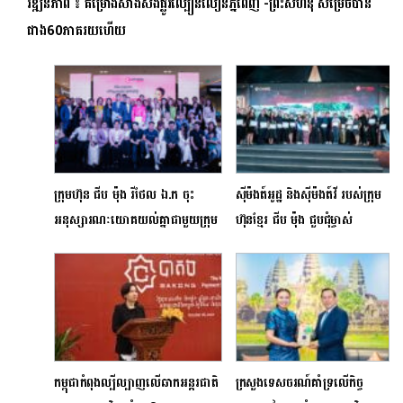
វឌ្ឍនភាព ៖ គម្រោងសាងសង់ផ្លូវល្បឿនលឿនភ្នំពេញ -ព្រះសីហនុ សម្រេចបាន
ជាង60ភាគរយហើយ
ក្រុមហ៊ុន ជីប ម៉ុង រីថែល ឯ.ក ចុះ
ស៊ីម៉ង​ត៍អូដ្ឋ និងស៊ីម៉ងត៍​វី ​របស់ក្រុម
អនុស្សារណៈយោគយល់គ្នាជាមួយក្រុម
ហ៊ុនខ្មែរ ជីប ម៉ុង ជួបជុំ​ម្ចាស់
ហ៊ុនចំនួន ៤ នៅថ្ងៃតែមួយ
ដេប៉ូចែកចាយ​របស់ខ្លួនទូទាំង​ប្រទេស
និង​បង្កើតការ​ភ្ញាក់​ផ្អើល​ដល់​អ្នក​ប្រើ​
ប្រាស់​
កម្ពុជាកំពុងល្បីល្បាញលើឆាកអន្តរជាតិ
ក្រសួងទេសចរណ៍គាំទ្រលើកិច្ច