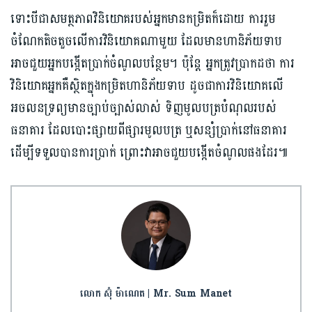
ទោះបីជាសមត្ថភាពវិនិយោគរបស់អ្នកមានកម្រិតក៏ដោយ ការរួម
ចំណែកតិចតួចលើការវិនិយោគណាមួយ ដែលមានហានិភ័យទាប
អាចជួយអ្នកបង្កើតប្រាក់ចំណូលបន្ថែម។ ប៉ុន្តែ អ្នកត្រូវប្រាកដថា ការ
វិនិយោគអ្នកគឺស្ថិតក្នុងកម្រិតហានិភ័យទាប ដូចជាការវិនិយោគលើ
អចលនទ្រព្យមានច្បាប់ច្បាស់លាស់ ទិញមូលបត្របំណុលរបស់
ធនាគារ ដែលបោះផ្សាយពីផ្សារមូលបត្រ ឬសន្សំប្រាក់នៅធនាគារ
ដើម្បីទទួលបានការប្រាក់ ព្រោះវាអាចជួយបង្កើតចំណូលផងដែរ៕
លោក ស៊ុំ ម៉ាណេត | Mr. Sum Manet