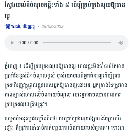
ស្វែងយល់ពីចំណុចគន្លឹះទាំង ៥ ដើម្បីគ្រប់គ្រងលុយឱ្យបាន
ល្អ
ព្រឹត្តិការណ៍
,
ហិរញ្ញវត្ថុ
25/08/2023
ភ្នំពេញ ៖ ដើម្បីគ្រប់គ្រងលុយឱ្យបានល្អ ពេលខ្លះ​មិនចាំបាច់តែមាន​​
ប្រាក់​ខែ​ខ្ពស់និងចំណូលខ្ពស់ ​ឬ​សុំយោបល់ពីអ្នកជំនាញ​ដើម្បី​គ្រប់
គ្រងហិរញ្ញវត្ថុ​ផ្ទាល់ខ្លួន​របស់​អ្នកឱ្យបានល្អនោះ​ទេ អ្នកគ្រាន់តែត្រូវមាន
ភាពច្បាស់លាស់លើចំណាយចំណូល នោះអ្នកអាចឈានដល់ការ
គ្រប់គ្រងលុយត្រឹមត្រូវ។
សម្រាប់មនុស្សជាច្រើនគិតថា ការគ្រប់គ្រងលុយឱ្យកាន់តែប្រសើរ
ឡើង គឺត្រូវការចាំបាច់កាត់បន្ថយការចំណាយរបស់ពួកគេ។ ទោះជា