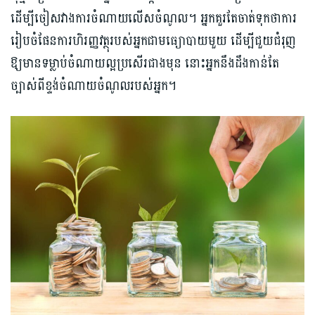
ដើម្បីចៀសវាងការចំណាយលើសចំណូល។ អ្នកគួរតែចាត់ទុកថាការ
រៀបចំផែនការហិរញ្ញវត្ថុរបស់អ្នកជាមធ្យោបាយមួយ ដើម្បីជួយជំរុញ
ឱ្យមានទម្លាប់ចំណាយល្អប្រសើរជាងមុន នោះអ្នកនឹងដឹងកាន់តែ
ច្បាស់ពីខ្ទង់ចំណាយចំណូលរបស់អ្នក។