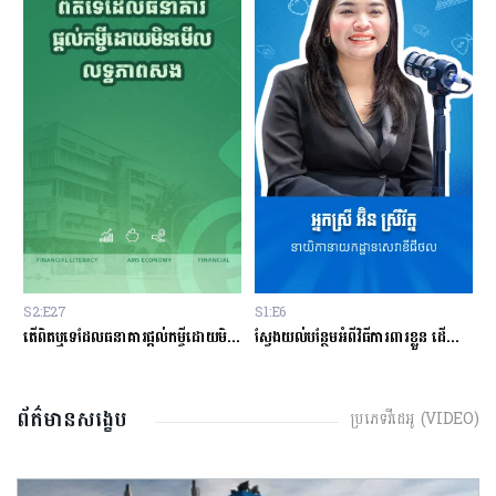
S1:E6
S1:E1
S
ផ្ដល់កម្ចីដោយមិនសិក្សាលើលទ្ធភាពសងត្រឡប់?
ស្វែងយល់បន្ថែមអំពីវិធីការពារខ្លួន ដើម្បីជៀសវាងពីការឆបោកតាមបច្ចេកវិទ្យាហិរញ្ញវត្ថុ!
តើបំណុលសុទ្ធតែអាក្រក់ទាំងអស់?
ព័ត៌មានសង្ខេប
ប្រភេទវីដេអូ (VIDEO)