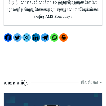
ជីវប្រវត្តិ: លោកមានបទពិសោធន៍ជាង ១០ ឆ្នាំក្នុងប្រព័ន្ធផ្សព្វផ្សាយ និងកាសែត
ផ្នែកសេដ្ឋកិច្ច ហិរញ្ញវត្ថុ និងអចលនទ្រព្យ។ បច្ចុប្បន្ន លោកជាការីនិពន្ធនៃព័ត៌មាន
សេដ្ឋកិច្ច AMS Economy។
របាយការណ៍ថ្មីៗ
មើលទាំងអស់ ➧