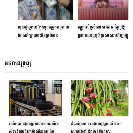
លុយដុល្លារនៅក្នុងទុនបម្រុងអន្តរជាតិ
មន្ត្រីជាន់ខ្ពស់ធនាគារជាតិ ជំរុញឱ្យ
កំពុងដាំក្បាលចុះមិនធ្លាប់មាន
ប្រជាពលរដ្ឋប្រើប្រាស់សេវាហិរញ្ញវត្ថុ
ជាង៣០ឆ្នាំ ប៉ុន្តែនៅតែជារូបិយបណ្ណដ៏
ផ្លូវការដែលមានកិច្ចការពារតាមផ្លូវ
មានឥទ្ធិពលបំផុតដដែល
ច្បាប់
អចលនទ្រព្យ
វិស័យកៅស៊ូនឹងក្លាយជាចលករយ៉ាង
ដំណាំស្រកានាគងាយស្រួលដាំ ងាយ
សំខាន់ជួយជំរុញកំណើនសេដ្ឋកិច្ច
ស្រួលថែទាំ និងមានទីផ្សារល្អ