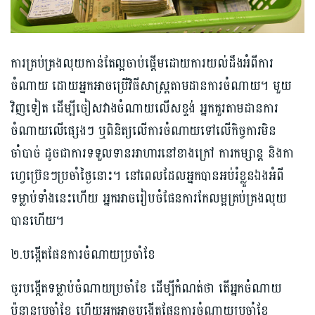
ការ​គ្រប់​គ្រង​លុយ​កាន់​តែ​ល្អ​ចាប់​ផ្ដើម​ដោយ​ការ​យល់​ដឹង​អំពី​ការ​
ចំណាយ ដោយអ្នកអាចប្រើវិធីសាស្ត្រតាមដានការចំណាយ។ មួយ
វិញទៀត ដើម្បីចៀសវាងចំណាយលើសខ្ទង់ អ្នកគួរតាមដានការ
ចំណាយលើផ្សេងៗ ឬពិនិត្យលើការចំណាយទៅលើកិច្ចការមិន
ចាំបាច់ ដូចជាការទទួលទានអាហារនៅខាងក្រៅ ការកម្សាន្ត និងកា
ហ្វេប្រ៊េនៗប្រចាំថ្ងៃនោះ។ នៅពេលដែលអ្នកបានអប់រំខ្លួនឯងអំពី
ទម្លាប់ទាំងនេះហើយ អ្នកអាចរៀបចំផែនការកែលម្អគ្រប់គ្រងលុយ
បានហើយ។
២.បង្កើតផែនការចំណាយប្រចាំខែ
ចូរបង្កើតទម្លាប់ចំណាយប្រចាំខែ ដើម្បីកំណត់ថា តើអ្នកចំណាយ
ប៉ុន្មានប្រចាំខែ ហើយអ្នកអាចបង្កើតផែនការចំណាយប្រចាំខែ