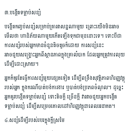
៣.បង្កើតទម្លាប់សន្សំ
បង្កើតកញ្ចប់សន្សំសម្រាប់គ្រាអាសន្នណាមួយ ព្រោះយើងមិនអាច
មើលថា ហានិភ័យណាមួយកើតឡើងទុកជាមុននោះទេ។ ទោះបីជា
ការសន្សំរបស់អ្នកមានចំនួនតិចតួចក៏ដោយ ការសន្សំនេះ
អាចជួយសង្គ្រោះអ្នកពីស្ថានភាពក្នុងគ្រាលំបាក ដែលអ្នកត្រូវការលុយ
ដើម្បីដោះស្រាយ។
អ្នកក៏គួរតែធ្វើការសន្សំមួយផ្សេតទៀត ដើម្បីពង្រឹងសុវត្ថិភាពហិរញ្ញវត្ថុ
របស់អ្នក ក្នុងករណីបាត់បង់ការងារ ឬបាត់បង់ប្រភពចំណូល។ ដូច្នេះ
អ្នកគួរបង្កើតទម្លាប់សន្សំ ទោះតិចក្តី ច្រើនក្តី វាអាចជួយអ្នកបង្កើត
ទម្លាប់សន្សំ ដើម្បីសម្រេចគោលដៅហិរញ្ញវត្ថុនាពេលអនាគត។
៤.សន្សំដើម្បីរបស់របរក្នុងក្តីស្រមៃ