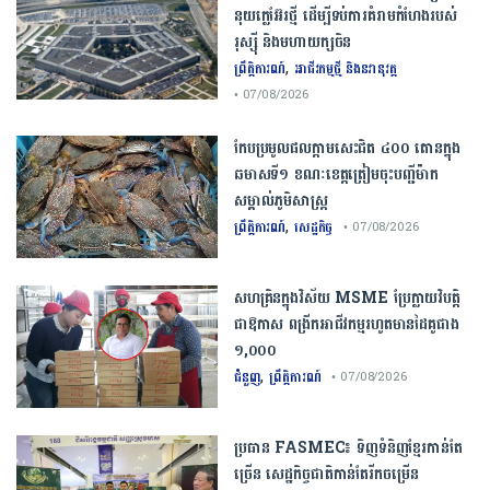
នុយក្លេអ៊ែរ​ថ្មី ដើម្បីទប់ការគំរាមកំហែងរបស់​
រុស្ស៊ី និងមហាយក្សចិន
,
ព្រឹត្តិការណ៍
អាជីវកម្មថ្មី និងនវានុវត្ត
• 07/08/2026
កែប​ប្រមូល​ផល​ក្តាម​សេះ​ជិត​ ​៤០០ ​តោន​ក្នុង​
ឆមាស​ទី​១​ ​ខណៈ​ខេត្ត​ត្រៀម​ចុះបញ្ជី​ម៉ាក​
សម្គាល់​ភូមិសាស្ត្រ​
,
ព្រឹត្តិការណ៍
សេដ្ឋកិច្ច
• 07/08/2026
សហគ្រិនក្នុងវិស័យ MSME ប្រែក្លាយវិបត្តិ
ជាឱកាស ពង្រីកអាជីវកម្មរហូតមានដៃគូជាង
១,០០០
,
ជំនួញ
ព្រឹត្តិការណ៍
• 07/08/2026
ប្រធាន​​ ​FASMEC​៖​ ​ទិញ​ទំនិញ​ខ្មែរ​កាន់តែ​
ច្រើន​ ​សេដ្ឋកិច្ច​ជាតិ​កាន់តែ​រីកចម្រើន​