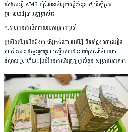
យ៉ាងនេះក្តី AMS សុំណែនាំចំណុចគន្លឹះចំនួន ៥ ដើម្បីគ្រប់
គ្រងលុយឱ្យបានល្អប្រសើរ៖
១.តាមដានការចំណាយរបស់អ្នកជាប្រចាំ
ប្រសិនបើអ្នកមិនដឹងថា តើអ្នកចំណាយលើអ្វី និងកន្លែងណាជារៀង
រាល់ខែនោះ ដូច្នេះអ្នកគួរចាប់ផ្តើមតាមដាន កត់ត្រាលើចំណាយ
ចំណូល រួចហើយរៀបចំផែនការហិរញ្ញវត្ថុផ្ទាល់ខ្លួន សម្រាប់អនាគត។