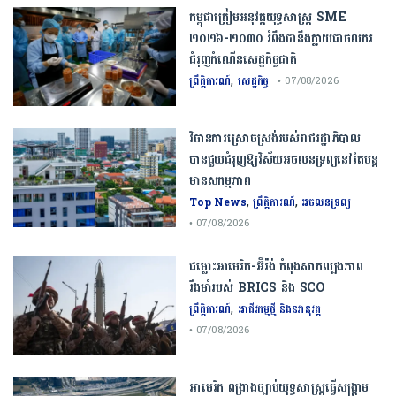
កម្ពុជា​ត្រៀមអនុវត្ត​យុទ្ធសាស្ត្រ​ ​SME​ ​
២០២៦​-​២០៣០​ រំពឹងថានឹងក្លាយ​ជា​ចលករ​
ជំរុញ​កំណើន​សេដ្ឋកិច្ច​ជាតិ​
,
ព្រឹត្តិការណ៍
សេដ្ឋកិច្ច
• 07/08/2026
វិធានការស្រោចស្រង់របស់រាជរដ្ឋាភិបាល​
បាន​ជួយ​ជំរុញឱ្យវិស័យ​អចលនទ្រព្យនៅតែបន្ត​
មានសកម្មភាព
,
,
Top News
ព្រឹត្តិការណ៍
អចលនទ្រព្យ
• 07/08/2026
ជម្លោះ​អាមេរិក​-​អ៊ីរ៉ង់​ ​កំពុង​សាកល្បង​ភាព​
រឹងមាំ​របស់​ ​BRICS​ ​និង​ ​SCO​
,
ព្រឹត្តិការណ៍
អាជីវកម្មថ្មី និងនវានុវត្ត
• 07/08/2026
​អាមេរិក​ ពង្រាងច្បាប់​យុទ្ធសាស្ត្រ​ធ្វើ​សង្គ្រាម​