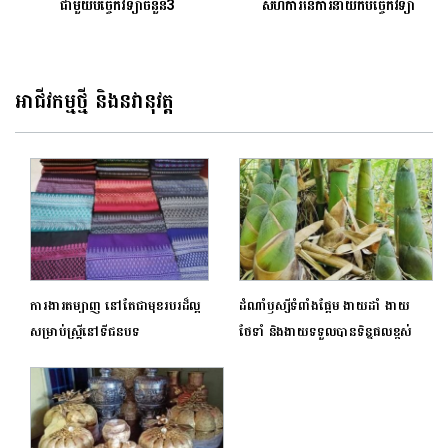
ជាមួយបច្ចេកវិទ្យាចំនួន3
សហការនៃការនាំយកបច្ចេកវិទ្យា
ទំនើប និងវៃឆ្លាត បែបទេសចរណ៍
និងអប់រំ ពីប្រទេសម៉ាឡេស៊ី មកកាន់
ប្រទេសកម្ពុជា
អាជីវកម្មថ្មី និងនវានុវត្ត
ការងារតម្បាញ នៅតែជាមុខរបរដ៏ល្អ
ដំណាំឫស្សីទំពាំងផ្អែម ងាយដាំ ងាយ
សម្រាប់ស្ត្រីនៅទីជនបទ
ថែទាំ និងងាយទទួលបានទិន្នផលខ្ពស់