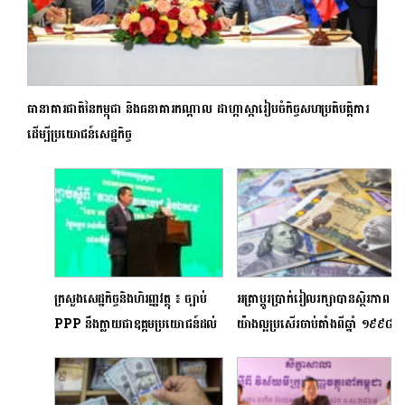
ធានាគារជាតិនៃកម្ពុជា និងធនាគារកណ្តាល ដាហ្កាស្ការៀបចំកិច្ចសហប្រតិបត្តិការ
ដើម្បីប្រយោជន៍សេដ្ឋកិច្ច
ក្រសួងសេដ្ឋកិច្ចនិងហិរញ្ញវត្ថុ ៖ ច្បាប់
អត្រាប្តូរប្រាក់រៀលរក្សា​បានស្ថិរភាព​
PPP នឹងក្លាយជាឧត្តមប្រយោជន៍ដល់
យ៉ាង​ល្អប្រសើរចាប់តាំងពីឆ្នាំ ១៩៩៨
ការអភិវឌ្ឍសេដ្ឋកិច្ច និងសង្គមកម្ពុជា