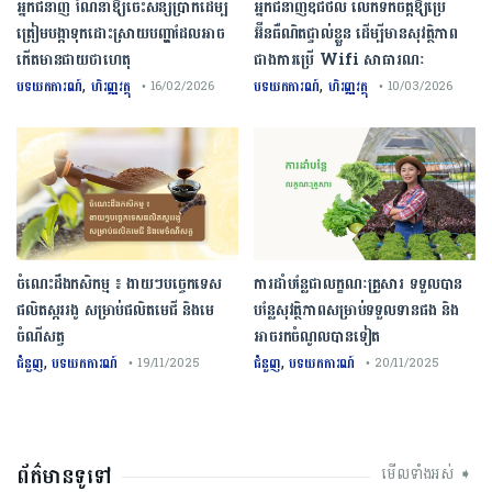
អ្នកជំនាញ ណែនាំឱ្យចេះសន្សំប្រាក់ដើម្បី
អ្នកជំនាញឌីជីថល លើកទឹកចិត្តឱ្យប្រើ
ត្រៀមបង្កាទុកដោះស្រាយបញ្ហាដែលអាច
អ៊ីនធឺណិតផ្ទាល់ខ្លួន ដើម្បីមានសុវត្ថិភាព
កើតមានជាយថាហេតុ
ជាងការប្រើ Wifi​ សាធារណៈ
,
,
បទយកការណ៍
ហិរញ្ញវត្ថុ
បទយកការណ៍
ហិរញ្ញវត្ថុ
• 16/02/2026
• 10/03/2026
ចំណេះដឹងកសិកម្ម ៖ ងាយៗបច្ចេកទេស
ការដាំបន្លែជាលក្ខណៈគ្រួសារ ទទួលបាន
ផលិតស្កររងូ សម្រាប់ផលិតមេជី និងមេ
បន្លែសុវត្ថិភាពសម្រាប់ទទួលទានផង និង
ចំណីសត្វ
អាចរកចំណូលបានទៀត
,
,
ជំនួញ
បទយកការណ៍
ជំនួញ
បទយកការណ៍
• 19/11/2025
• 20/11/2025
ព័ត៌មានទូទៅ
មើលទាំងអស់ ➧