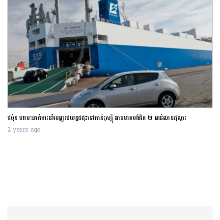
ការដំឡើងអត្រាការប្រាក់របស់ធនាគារកណ្តាលអាម៉េរិកកំពុងជះឥទ្ធិពលអាក្រក់ដល់ប្រទេសមាន
ចំណូលទាប
2 years ago