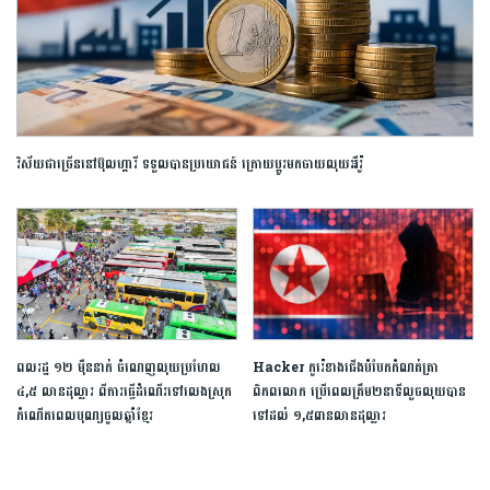
វិស័យជាច្រើននៅប៊ុលហ្គារី ទទួលបានប្រយោជន៍ ក្រោយប្តូរមកចាយលុយអឺរ៉ូ
ពលរដ្ឋ ១២ ម៉ឺននាក់ ចំណេញលុយប្រហែល
Hacker​​ កូរ៉េខាងជើងបំបែកកំណត់ត្រា
៤,៥ លានដុល្លារ ពីការធ្វើដំណើរទៅលេងស្រុក
ពិភពលោក ប្រើពេលត្រឹម២នាទីលួចលុយបាន
កំណើតពេលបុណ្យចូលឆ្នាំខ្មែរ
ទៅដល់ ១,៥ពានលានដុល្លារ