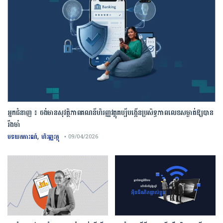
អ្នកជំនាញ ៖ ចង់មានសុវត្ថិភាពគណនីហិរញ្ញវត្ថុគប្បីបង្កើនប្រសិទ្ធភាពលេខសម្ងាត់ឱ្យបាន
រឹងមាំ
,
បទយកការណ៍
ហិរញ្ញវត្ថុ
• 09/04/2026