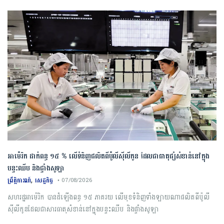
អាម៉េរិក ដាក់ពន្ធ ១៥ % លើទំនិញផលិតពីប៉ូលីស៊ីលីកូន ដែលជាធាតុផ្សំសំខាន់នៅក្នុង
បន្ទះឈីប និងផ្ទាំងសូឡា
,
ព្រឹត្តិការណ៍
សេដ្ឋកិច្ច
• 07/08/2026
សហរដ្ឋអាម៉េរិក បានដំឡើងពន្ធ ១៥ ភាគរយ លើមុខទំនិញទាំងឡាយណាផលិតពីប៉ូលី
ស៊ីលីកូនដែលជាសារធាតុសំខាន់នៅក្នុងបន្ទះឈីប និងផ្ទាំងសូឡា