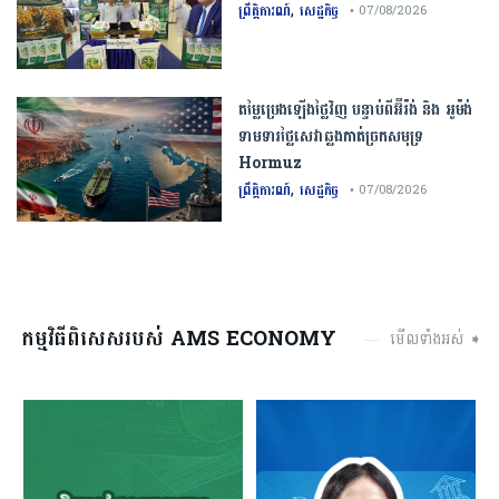
,
ព្រឹត្តិការណ៍
សេដ្ឋកិច្ច
• 07/08/2026
តម្លៃប្រេងឡើងថ្លៃវិញ បន្ទាប់ពីអ៊ីរ៉ង់ និង អូម៉ង់
ទាមទារថ្លៃសេវាឆ្លងកាត់ច្រកសមុទ្រ
Hormuz
,
ព្រឹត្តិការណ៍
សេដ្ឋកិច្ច
• 07/08/2026
កម្មវិធីពិសេសរបស់ AMS ECONOMY
មើលទាំងអស់ ➧