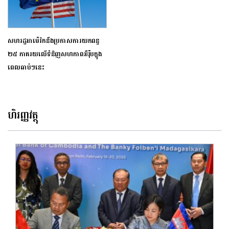
សហរដ្ឋអាម៉េរិកនឹងប្រកាសការយកពន្ធ
២៥ ភាគរយលើទំនិញសហភាពអឺរ៉ុបក្នុង
ពេលឆាប់ៗនេះ
ហិរញ្ញវត្ថុ