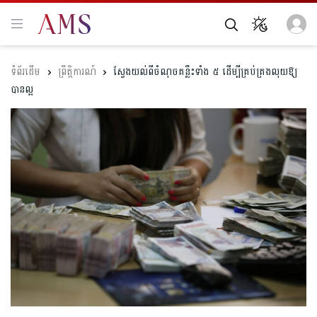
ព្រឹត្តិការណ៍
ស្វែងយល់ពីចំណុចគន្លឹះទាំង ៥ ដើម្បីគ្រប់គ្រងលុយឱ្យ
បានល្អ