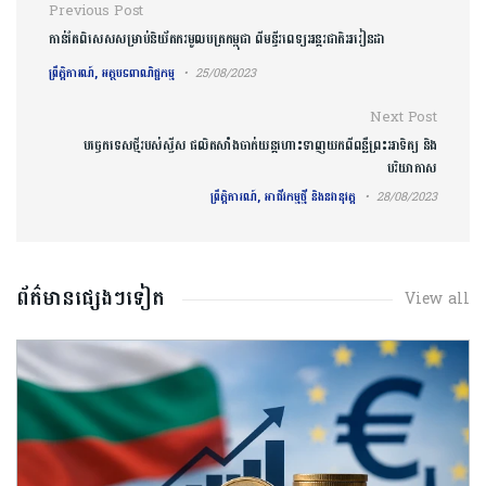
Post navigation
Previous Post
កាន់តែពិសេសសម្រាប់និយ័តករមូលបត្រកម្ពុជា ពីមន្ទីរពេទ្យអន្តរជាតិអរៀនដា
ព្រឹត្តិការណ៍, អត្ថបទពាណិជ្ជកម្ម
25/08/2023
Next Post
បច្ចេកទេសថ្មីរបស់ស្វីស ផលិតសាំងចាក់យន្តហោះទាញយកពីពន្លឺព្រះអាទិត្យ និង
បរិយាកាស
ព្រឹត្តិការណ៍, អាជីវកម្មថ្មី និងនវានុវត្ត
28/08/2023
ព័ត៌មានផ្សេងៗទៀត
View all