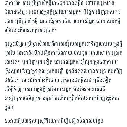
ជាការពិត ការប្រើប្រាស់កម្ចីអាចជួយបានច្រើន នៅពេលអ្នកមាន
ចំណងចង់ផ្ទះ ឬរថយន្តក្នុងក្តីស្រមៃរបស់អ្នក។ ប៉ុន្តែការទិញរបស់របរ
ដោយប្រើប្រាស់កម្ចី អាចបន្ថែមការចំណាយរបស់អ្នក ដោយសារកម្ចី
ទាំងនោះគឺមានអត្រាការប្រាក់។
ដូច្នេះបើអ្នកប្រើប្រាស់លុយពីការសន្សំរប​ស់អ្នកទៅទិញរបស់របរក្នុងក្តី
ស្រមៃ នោះវានឹងមិនបង្កើនការចំណាយរបស់អ្នក ដោយសារការប្រាក់
នោះទេ។ មួយវិញមួយទៀត នៅពេលអ្នកសន្សំលុយក្នុងធនាគារ ឬ
គ្រឹះស្ថានហិរញ្ញវត្ថុទទួលប្រាក់បញ្ញើ អ្នកនឹងទទួលបានការប្រាក់មកវិញ
ផងដែរ។ ទោះជាក៏យ៉ាងក៏ដោយ អ្នកមានជម្រើសជាច្រើនទៀត
ដើម្បីទិញរបស់របរក្នុងក្តីស្រមៃរបស់អ្នក មិនមែនមានតែពិធី
សន្សំលុយទុកទិញទេ អាស្រ័យលើការរៀបចំផែនការហិរញ្ញវត្ថុរបស់
អ្នក។
៥.ចាប់ផ្តើមយុទ្ធសាស្រ្តវិនិយោគដើម្បីបង្កើនចំណូលបន្ថែម