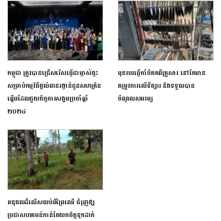
កម្ពុជា ​​ត្រូ​វបានជ្រើសរើស​ធ្វើជាម្ចាស់ផ្ទះ​​​
មុខរបរធ្វើកាំបិតតពីគ្រួសារ នៅតែមាន
សម្រាប់កម្មវិធីផ្ដល់​ពានរង្វាន់ជូន​​សហគ្រិន​
តម្រូវការលើទីផ្សារ និងទទួលបាន
ឆ្នើម​ដែល​ជួយកិច្ច​ការ​សង្គម​ប្រចាំឆ្នាំ​
ចំណូលសមរម្យ
២០២៤
អនុផលដ៏លើសលប់ពីព្រៃឈើ ជំរុញឱ្យ
ប្រជាសហគមន៍កាន់តែយកចិត្តទុកដាក់