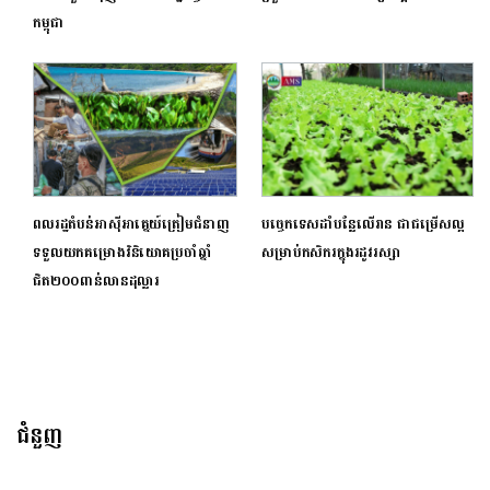
កម្ពុជា
ពលរដ្ឋតំបន់អាស៊ីអាគ្នេយ៍ត្រៀមជំនាញ
បច្ចេកទេសដាំបន្លែលើរាន ជាជម្រើសល្អ
ទទួលយកគម្រោងវិនិយោគប្រចាំឆ្នាំ
សម្រាប់កសិករក្នុងរដូវរស្សា
ជិត២០០ពាន់លានដុល្លារ
ជំនួញ