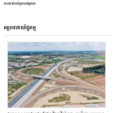
ការពារ​ដែនព្រៃ​របស់ពួកគេ
អត្ថបទពាណិជ្ជកម្ម