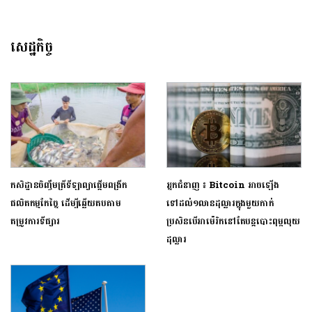
សេដ្ឋកិច្ច
កសិដ្ឋានចិញ្ចឹមត្រីទីឡាព្យាផ្តើមពង្រីក
អ្នកជំនាញ ៖ Bitcoin អាចឡើង
ផលិតកម្មកែច្នៃ ដើម្បីឆ្លើយតបតាម
ទៅដល់១លានដុល្លារក្នុងមួយកាក់
តម្រូវការទីផ្សារ
ប្រសិនបើអាម៉េរិកនៅតែបន្តបោះពុម្ពលុយ
ដុល្លារ