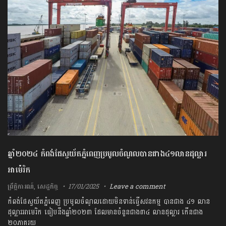
ឆ្នាំ២០២៤ កំពង់ផែស្វយ័តភ្នំពេញប្រមូលចំណូលបានជាង៤១លានដុល្លារ
អាម៉េរិក
ព្រឹត្តិការណ៍
,
សេដ្ឋកិច្ច
17/01/2025
Leave a comment
កំពង់ផែស្វយ័តភ្នំពេញ ប្រមូល​ចំណូល​ដោយ​មិន​ទាន់​ធ្វើ​សវនកម្ម បានជាង ៤១ លាន
ដុល្លារអាមេរិក ធៀបនឹងឆ្នាំ២០២៣ ដែលមានចំនួនជាង៣៤ លានដុល្លារ កើនជាង
២០ភាគរយ