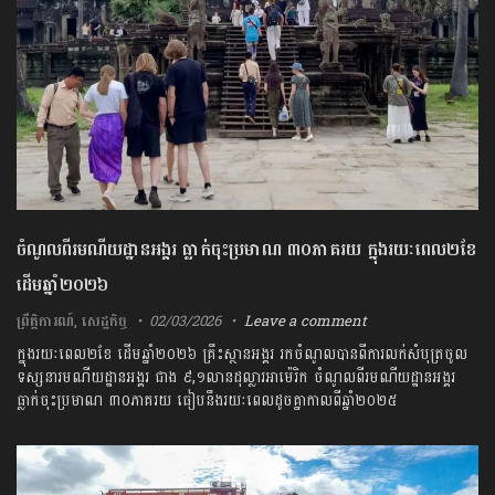
ចំណូលពីរមណីយដ្ឋាន​អង្គរ ធ្លាក់​ចុះប្រមាណ ៣០ភាគរយ ក្នុងរយៈពេល២ខែ
ដើមឆ្នាំ២០២៦
ព្រឹត្តិការណ៍
,
សេដ្ឋកិច្ច
02/03/2026
Leave a comment
ក្នុង​រយៈពេល​២ខែ ដើមឆ្នាំ២០២៦ គ្រឹះស្ថាន​អង្គរ រកចំណូលបាន​​ពីការ​លក់​សំ​បុត្រ​​ចូល​
ទស្សនារមណីយដ្ឋាន​អង្គរ​ ជាង ៩,១លានដុល្លារអាម៉េរិក ចំណូលពីរមណីយដ្ឋាន​អង្គរ
ធ្លាក់​ចុះប្រមាណ ៣០ភាគរយ ធៀបនឹងរយៈពេលដូចគ្នាកាលពីឆ្នាំ២០២៥