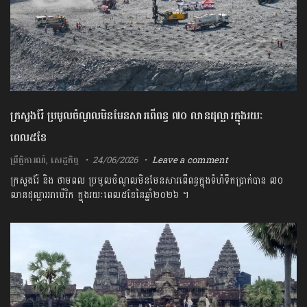
ក្រសួងរ៉ែ ប្រមូលចំណូលមិនមែនសារពើពន្ធ ៧០ លានដុល្លារក្នុងរយៈ
ពេល៥ខែ
ព្រឹត្តិការណ៍
,
សេដ្ឋកិច្ច
24/06/2026
Leave a comment
ក្រសួងរ៉ែ និង ថាមពល ប្រមូលចំណូលមិនមែនសារពើពន្ធក្នុងទំហំទឹកប្រាក់បាន ៧០
លានដុល្លារអាម៉េរិក ក្នុងរយៈពេល៥ខែនៃឆ្នាំ២០២៦ ។