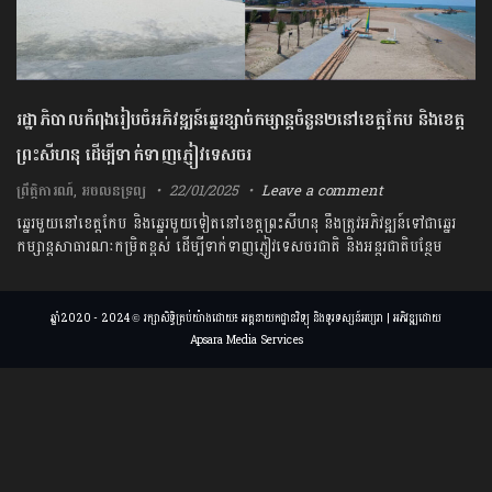
រដ្ឋាភិបាល​កំពុង​រៀបចំអភិវឌ្ឍន៍​ឆ្នេរ​ខ្សាច់​កម្សាន្ត​ចំនួន​២​នៅ​ខេត្តកែប និង​ខេត្ត
ព្រះសីហនុ ដើម្បី​ទាក់​ទាញ​ភ្ញៀវ​ទេសចរ
ព្រឹត្តិការណ៍
,
អចលនទ្រព្យ
22/01/2025
Leave a comment
ឆ្នេរ​មួយនៅខេត្តកែប និងឆ្នេរ​មួយ​ទៀតនៅខេត្តព្រះ​សីហនុ នឹងត្រូវអភិវឌ្ឍន៍​​ទៅជាឆ្នេរ​
កម្សាន្ត​សាធារណៈកម្រិតខ្ពស់ ដើម្បីទាក់ទាញភ្ញៀវទេសចរ​ជាតិ​ និងអន្តរជាតិ​បន្ថែម​
ឆ្នាំ2020 - 2024 © រក្សាសិទ្ធិគ្រប់យ៉ាងដោយ៖ អគ្គនាយកដ្ឋានវិទ្យុ និងទូរទស្សន៍អប្សរា | អភិវឌ្ឍដោយ
Apsara Media Services