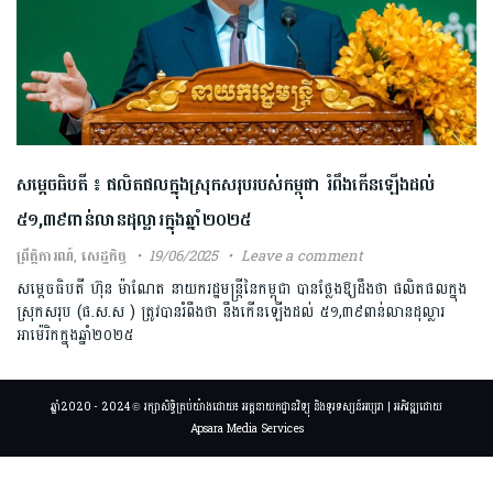
សម្តេចធិបតី ៖ ផលិតផលក្នុងស្រុកសរុបរបស់កម្ពុជា រំពឹងកើនឡើងដល់
៥១,៣៩ពាន់លានដុល្លារក្នុងឆ្នាំ២០២៥
ព្រឹត្តិការណ៍
,
សេដ្ឋកិច្ច
19/06/2025
Leave a comment
សម្ដេចធិបតី ហ៊ុន ម៉ាណែត នាយករដ្ឋមន្ត្រីនៃកម្ពុជា បានថ្លែងឱ្យដឹងថា ផលិតផលក្នុង
ស្រុកសរុប (ផ.ស.ស ) ត្រូវបានរំពឹងថា នឹងកើនឡើងដល់ ៥១,៣៩ពាន់លានដុល្លារ
អាម៉េរិកក្នុងឆ្នាំ២០២៥
ឆ្នាំ2020 - 2024 © រក្សាសិទ្ធិគ្រប់យ៉ាងដោយ៖ អគ្គនាយកដ្ឋានវិទ្យុ និងទូរទស្សន៍អប្សរា | អភិវឌ្ឍដោយ
Apsara Media Services