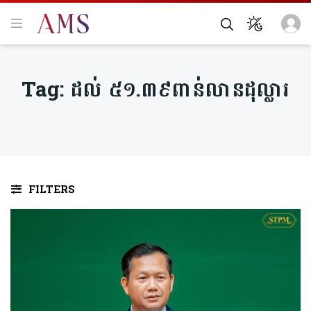
Tag:
ដល់ ៥១.៣៩ពាន់លានដុល្លារ
FILTERS