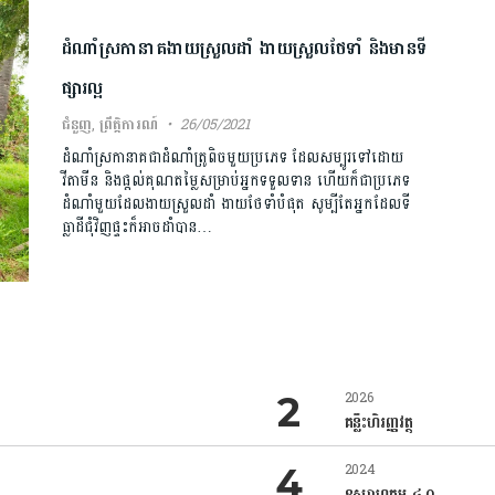
ដំណាំស្រកានាគងាយស្រួលដាំ ងាយស្រួលថែទាំ និងមានទី
ផ្សារល្អ
ជំនួញ
,
ព្រឹត្តិការណ៍
26/05/2021
ដំណាំស្រកានាគជាដំណាំត្រូពិចមួយប្រភេទ ដែលសម្បូរទៅដោយ
វីតាមីន និងផ្តល់គុណតម្លៃសម្រាប់អ្នកទទួលទាន ហើយក៏ជាប្រភេទ
ដំណាំមួយដែលងាយស្រួលដាំ ងាយថែទាំបំផុត សូម្បីតែអ្នកដែលទី
ធ្លាដីជុំវិញផ្ទះក៏អាចដាំបាន…
2026
គន្លឹះហិរញ្ញវត្ថុ
2024
ឧស្សាហកម្ម ៤.០