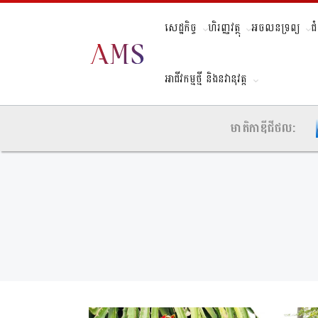
សេដ្ឋកិច្ច
ហិរញ្ញវត្ថុ
អចលនទ្រព្យ
ជ
អាជីវកម្មថ្មី និងនវានុវត្ត
មាតិកាឌីជីថល: