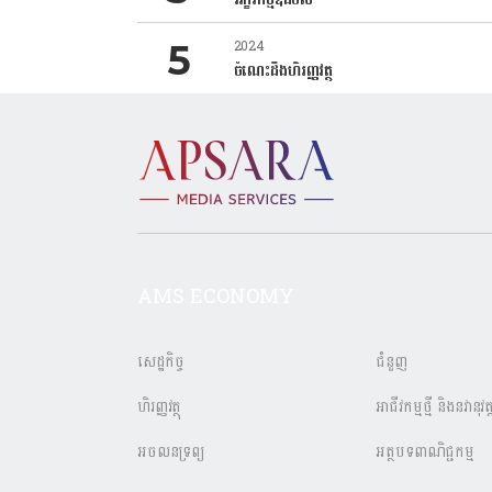
2024
ចំណេះដឹងហិរញ្ញវត្ថុ
AMS ECONOMY
សេដ្ឋកិច្ច
ជំនួញ
ហិរញ្ញវត្ថុ
អាជីវកម្មថ្មី និងនវានុវត្
អចលនទ្រព្យ
អត្ថបទពាណិជ្ជកម្ម