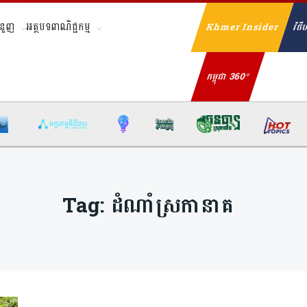
ំនួញ
អត្ថបទពាណិជ្ជកម្ម
Khmer Insider
វិថីហ
Se
កម្ពុជា 360°
Tag:
ដំណាំស្រកានាគ