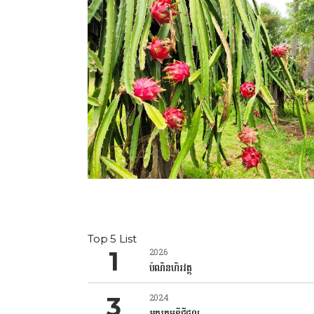
Top 5 List
2026
បំណិនហិរវត្ថុ
2024
អក្ខរកម្មឌីជីថល