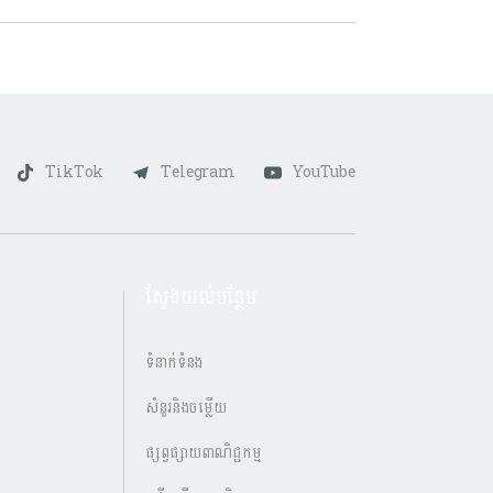
TikTok
Telegram
YouTube
ស្វែងយល់បន្ថែម
ទំនាក់ទំនង
សំនួរនិងចម្លើយ
ផ្សព្វផ្សាយពាណិជ្ជកម្ម