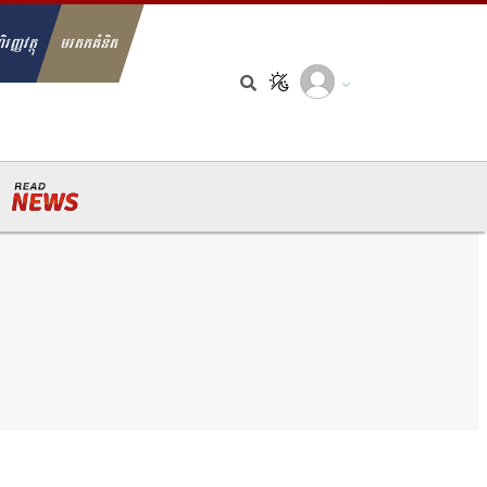
ិរញ្ញវត្ថុ
មរតកគំនិត
arch for: