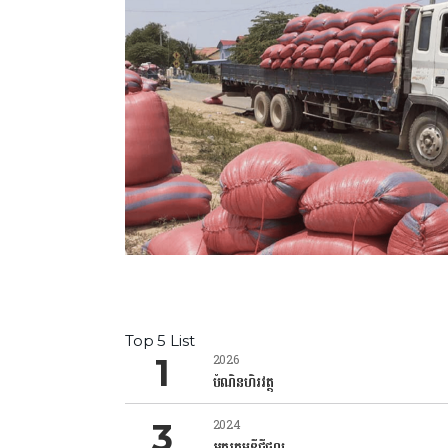
Top 5 List
2026
បំណិនហិរវត្ថុ
2024
អក្ខរកម្មឌីជីថល