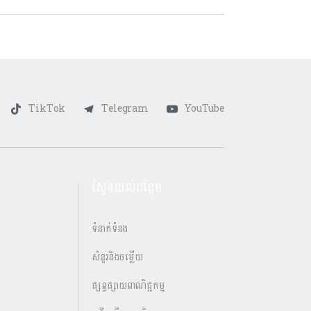
TikTok
Telegram
YouTube
ស្វែងយល់បន្ថែម
ទំនាក់ទំនង
សំនួរនិងចម្លើយ
ផ្សព្វផ្សាយពាណិជ្ជកម្ម