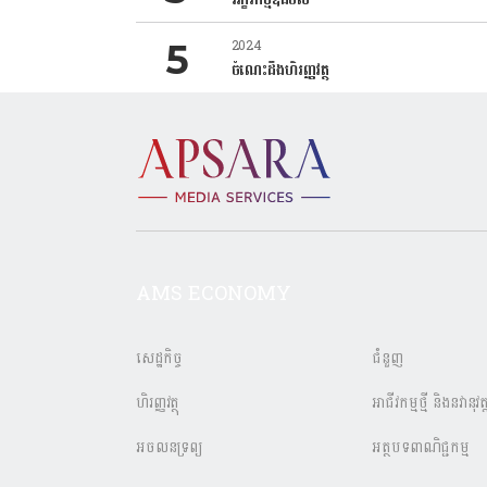
2024
ចំណេះដឹងហិរញ្ញវត្ថុ
AMS ECONOMY
សេដ្ឋកិច្ច
ជំនួញ
ហិរញ្ញវត្ថុ
អាជីវកម្មថ្មី និងនវានុវត្
អចលនទ្រព្យ
អត្ថបទពាណិជ្ជកម្ម