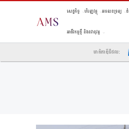
សេដ្ឋកិច្ច
ហិរញ្ញវត្ថុ
អចលនទ្រព្យ
ជ
អាជីវកម្មថ្មី និងនវានុវត្ត
មាតិកាឌីជីថល: