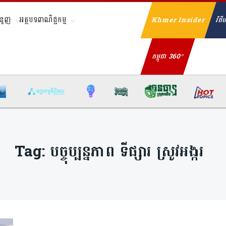
ំនួញ
អត្ថបទពាណិជ្ជកម្ម
Khmer Insider
វិថីហ
Se
កម្ពុជា 360°
Tag:
បច្ចុប្បន្នភាព ទីផ្សារ ស្រូវអង្ករ