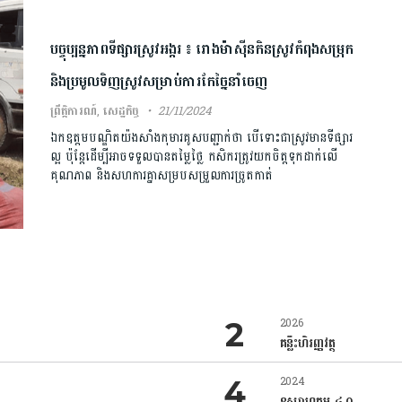
បច្ចុប្បន្នភាពទីផ្សារស្រូវអង្ករ ៖ រោងម៉ាស៊ីនកិនស្រូវកំពុងសម្រុក
និងប្រមូលទិញស្រូវសម្រាប់ការកែច្នៃនាំចេញ
ព្រឹត្តិការណ៍
,
សេដ្ឋកិច្ច
21/11/2024
ឯកឧត្តមបណ្ឌិតយ៉ងសាំងកុមារគូសបញ្ជាក់ថា បើទោះជាស្រូវមានទីផ្សារ
ល្អ ប៉ុន្តែដើម្បីអាចទទួលបានតម្លៃថ្លៃ កសិករត្រូវយកចិត្តទុកដាក់លើ
គុណភាព និងសហការគ្នាសម្របសម្រួលការច្រូតកាត់
2026
គន្លឹះហិរញ្ញវត្ថុ
2024
ឧស្សាហកម្ម ៤.០