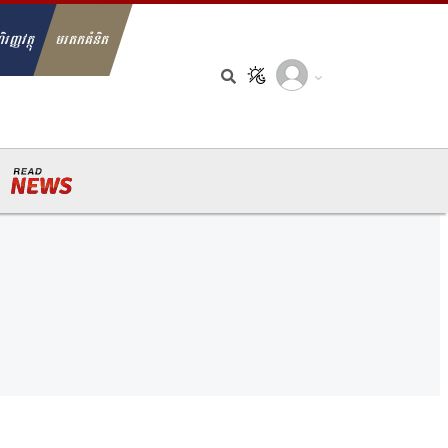
ិរញ្ញវត្ថុ
មរតកគំនិត
arch for: