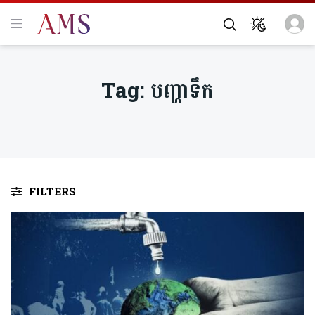
Tag:
បញ្ហាទឹក
FILTERS