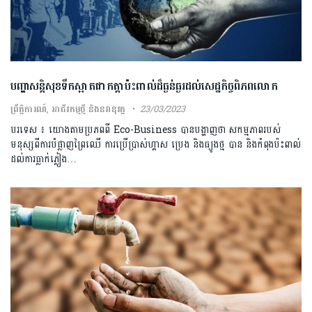
បញ្ហាសន្តិសុខទឹកស្អាតជាកត្តាប៉ះពាល់ដ៏ធ្ងន់ធ្ងរដល់សេដ្ឋកិច្ចពិភពលោក
ព្រឹត្តិការណ៍
,
អាជីវកម្មថ្មី និងនវានុវត្ត
23/03/2023
បរទេស ៖ យោងតាមប្រភពពី Eco-Business បានបង្ហាញថា សកម្មភាពរបស់
មនុស្សពីការបំផ្លាញព្រៃឈើ ការប្រើប្រាស់ហ្គាស ប្រេង និងធ្យូងថ្ម បាន និងកំពុងប៉ះពាល់
ដល់ការធ្លាក់ភ្លៀង…