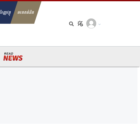
ិរញ្ញវត្ថុ
មរតកគំនិត
arch for: