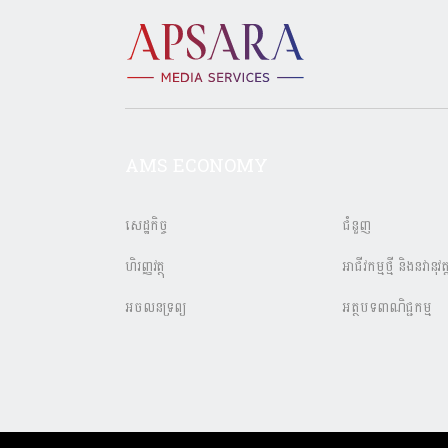
AMS ECONOMY
សេដ្ឋកិច្ច
ជំនួញ
ហិរញ្ញវត្ថុ
អាជីវកម្មថ្មី និងនវានុវត្
អចលនទ្រព្យ
អត្ថបទពាណិជ្ជកម្ម