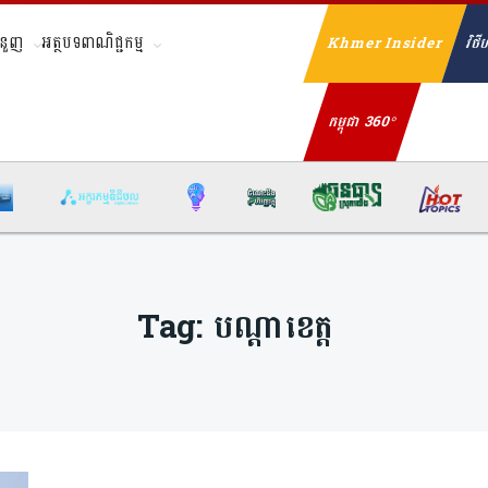
ំនួញ
អត្ថបទពាណិជ្ជកម្ម
Khmer Insider
វិថីហ
Se
កម្ពុជា 360°
Tag:
បណ្តាខេត្ត