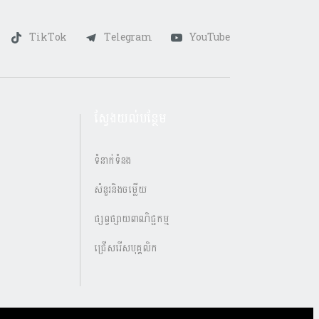
TikTok
Telegram
YouTube
ស្វែងយល់បន្ថែម
ទំនាក់ទំនង
សំនួរនិងចម្លើយ
ផ្សព្វផ្សាយពាណិជ្ជកម្ម
ជ្រើសរើសបុគ្គលិក