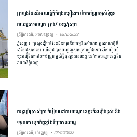
ក្រសួង​ដែនដីអាណត្តិ​ថ្មី​កំពុង​ពន្លឿន​ការ​ចែក​ប័ណ្ណកម្មសិទ្ធិ​ជូន
ពលរដ្ឋ​តាម​បណ្ដា ក្រុង/ ខេត្ត​/ស្រុក
ព្រឹត្តិការណ៍
,
អចលនទ្រព្យ
08/11/2023
ភ្នំពេញ ៖ ក្រសួង​រៀបចំដែន​ដីនគរូប​​នីយ​កម្ម​​និងសំណង់​ ក្នុងអាណត្តិទី​
៧​នៃរដ្ឋ​សភា​នេះ ឃើញថា​បាន​បញ្ចេ​ញស​កម្ម​ភាព​ខ្លាំង​​ទៅលើ​ការ​រៀបចំ​
ចុះបញ្ជី​​និងការ​ចែក​ប័​ណ្ណ​កម្មសិទ្ធិ​ជូន​ប្រជាពលរដ្ឋ នៅតាមបណ្ដាខេត្ត​និ​ង​​
រា​ជ​ធានីភ្នំពេញ …..
ចរន្តប្រើប្រាស់ប្រាក់រៀលនៅតាមបណ្តាខេត្តកើនឡើងខ្ពស់ និង
ទទួលការទុកចិត្តខ្លាំងពីប្រជាពលរដ្ឋ
ព្រឹត្តិការណ៍
,
ហិរញ្ញវត្ថុ
23/09/2022