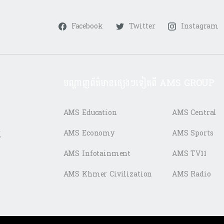
Facebook
Twitter
Instagram
បណ្តាញព័ត៌មានផ្សេងៗទៀតពី AMS GROUP
AMS Education
AMS Central
ត
AMS Economy
AMS Sports
AMS Infotainment
AMS TV11
AMS Khmer Civilization
AMS Radio