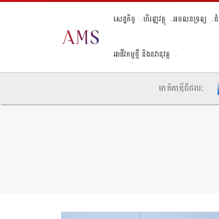
សេដ្ឋកិច្ច
ហិរញ្ញវត្ថុ
អចលនទ្រព្យ
ជ
អាជីវកម្មថ្មី និងនវានុវត្ត
មាតិកាឌីជីថល: