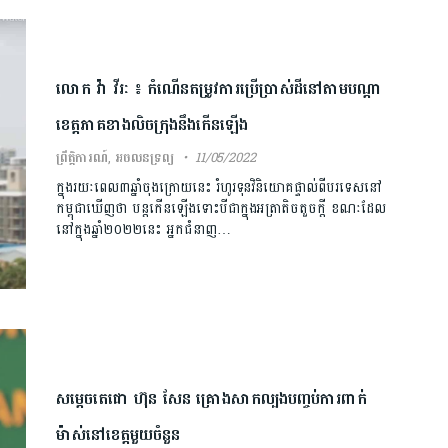
លោក វ៉ា វីរៈ ៖ កំណើនតម្រូវការប្រើប្រាស់ដីនៅតាមបណ្តា
ខេត្តភាគខាងលិចក្រុងនឹងកើនឡើង
ព្រឹត្តិការណ៍
,
អចលនទ្រព្យ
11/05/2022
ក្នុងរយៈពេល៣ឆ្នាំចុងក្រោយនេះ រំហូរទុនវិនិយោគផ្ទាល់ពីបរទេសនៅ
កម្ពុជាឃើញថា បន្តកើនឡើងទោះបីជាក្នុងអត្រាតិចតួចក្ដី ខណៈដែល
នៅក្នុងឆ្នាំ២០២២នេះ អ្នកជំនាញ…
សម្ដេចតេជោ ហ៊ុន សែន គ្រោងសាកល្បងបញ្ចប់ការពាក់
ម៉ាស់នៅខេត្តមួយចំនួន