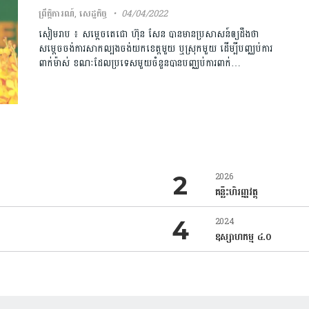
ព្រឹត្តិការណ៍
,
សេដ្ឋកិច្ច
04/04/2022
សៀមរាប ៖ សម្តេចតេជោ ហ៊ុន សែន បានមានប្រសាសន៍ឲ្យដឹងថា
សម្ដេចចង់ការសាកល្បងចង់យកខេត្តមួយ ឬស្រុកមួយ ដើម្បីបញ្ឈប់ការ
ពាក់ម៉ាស់ ខណៈដែលប្រទេសមួយចំនួនបានបញ្ឈប់ការពាក់…
2026
គន្លឹះហិរញ្ញវត្ថុ
2024
ឧស្សាហកម្ម ៤.០