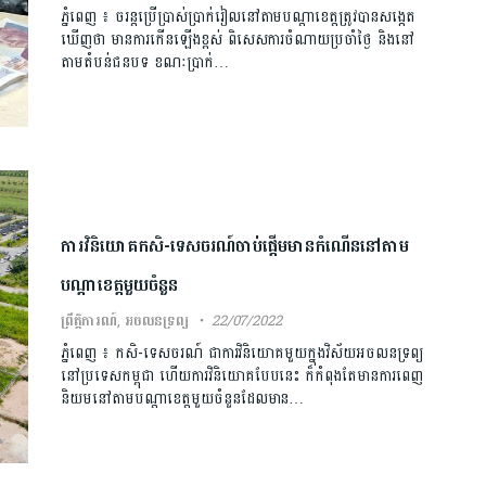
ភ្នំពេញ ៖ ចរន្តប្រើប្រាស់ប្រាក់រៀលនៅតាមបណ្តាខេត្តត្រូវបានសង្កេត
ឃើញថា មានការកើនឡើងខ្ពស់ ពិសេសការចំណាយប្រចាំថ្ងៃ និងនៅ
តាមតំបន់ជនបទ ខណៈប្រាក់…
ការវិនិយោគកសិ-ទេសចរណ៍ចាប់ផ្ដើមមានកំណើននៅតាម
បណ្ដាខេត្តមួយចំនួន
ព្រឹត្តិការណ៍
,
អចលនទ្រព្យ
22/07/2022
ភ្នំពេញ ៖ កសិ-ទេសចរណ៍ ជាការវិនិយោគមួយក្នុងវិស័យអចលនទ្រព្យ
នៅប្រទេសកម្ពុជា ហើយការវិនិយោគបែបនេះ ក៏កំពុងតែមានការពេញ
និយមនៅតាមបណ្ដាខេត្តមួយចំនួនដែលមាន…