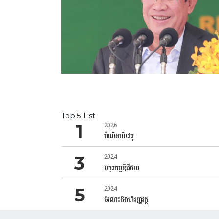
Top 5 List
2026
បំណិនហិរវត្ថុ
2024
អក្ខរកម្មឌីជីថល
2024
ចំណេះដឹងហិរញ្ញវត្ថុ