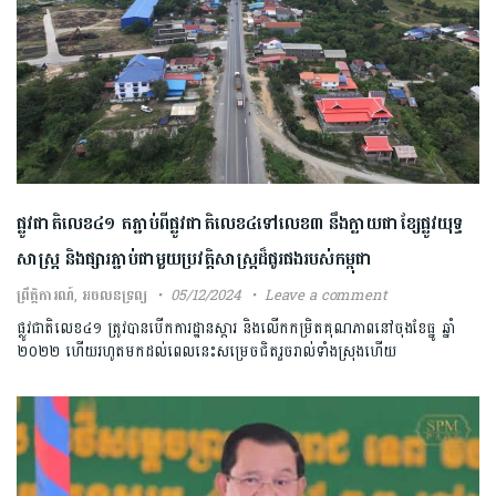
ផ្លូវជាតិ​លេខ​៤១​ តភ្ជាប់ពី​ផ្លូវជាតិលេខ​៤ទៅ​លេខ៣ នឹង​ក្លាយជា​ខ្សែផ្លូវ​យុទ្ធ
សាស្ត្រ​ និង​ផ្សារ​​ភ្ជាប់​​ជា​មួយ​ប្រវត្តិ​សាស្ត្រ​ដ៏ផូរផងរបស់កម្ពុជា​
ព្រឹត្តិការណ៍
,
អចលនទ្រព្យ
05/12/2024
Leave a comment
ផ្លូវជាតិលេខ​៤១ ត្រូវបាន​បើកការដ្ឋាន​ស្ដារ និងលើកកម្រិតគុណភាព​នៅចុង​ខែធ្នូ ឆ្នាំ
២០២២​ ហើយរហូតមកដល់ពេលនេះសម្រេចជិត​រួចរាល់ទាំងស្រុង​ហើយ