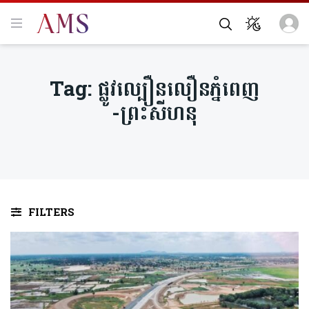
Tag:
ផ្លូវល្បឿនលឿនភ្នំពេញ
-ព្រះសីហនុ
FILTERS