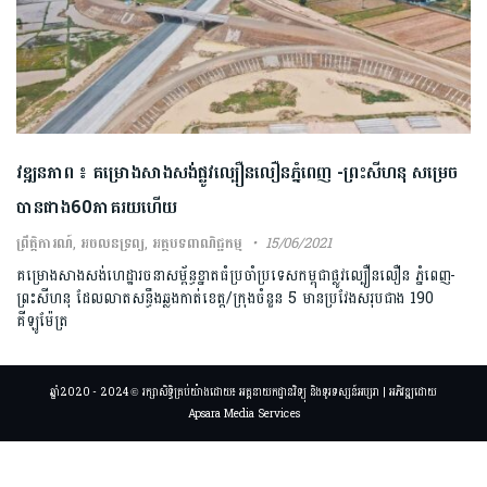
វឌ្ឍនភាព ៖ គម្រោងសាងសង់ផ្លូវល្បឿនលឿនភ្នំពេញ -ព្រះសីហនុ សម្រេច
បានជាង60ភាគរយហើយ
ព្រឹត្តិការណ៍
,
អចលនទ្រព្យ
,
អត្ថបទពាណិជ្ជកម្ម
15/06/2021
គម្រោងសាងសង់ហេដ្ឋារចនាសម្ព័ន្ធខ្នាតធំប្រចាំប្រទេសកម្ពុជាផ្លូវល្បឿនលឿន ភ្នំពេញ-
ព្រះសីហនុ ដែលលាតសន្ធឹងឆ្លងកាត់ខេត្ត/ក្រុងចំនួន 5 មានប្រវែងសរុបជាង 190
គីឡូម៉ែត្រ
ឆ្នាំ2020 - 2024 © រក្សាសិទ្ធិគ្រប់យ៉ាងដោយ៖ អគ្គនាយកដ្ឋានវិទ្យុ និងទូរទស្សន៍អប្សរា | អភិវឌ្ឍដោយ
Apsara Media Services